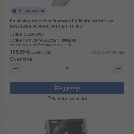
In magazzino
Pellicola protettiva Siemens Pellicola protettiva
6AV21246JJ000AX0, per HMI TP900
Codice RS
256-7057
Codice costruttore
6AV21246JJ000AX0
Prezzo per 1 confezione da 10 unità
136,35 €
(IVA esclusa)
136,35 €/confezione
Quantità
Aggiungi
Schede tecniche