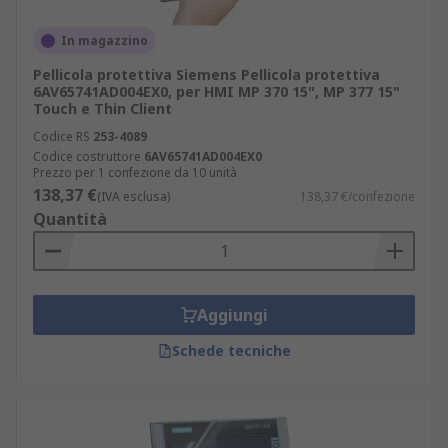
In magazzino
Pellicola protettiva Siemens Pellicola protettiva
6AV65741AD004EX0, per HMI MP 370 15", MP 377 15"
Touch e Thin Client
Codice RS
253-4089
Codice costruttore
6AV65741AD004EX0
Prezzo per 1 confezione da 10 unità
138,37 €
(IVA esclusa)
138,37 €/confezione
Quantità
Aggiungi
Schede tecniche