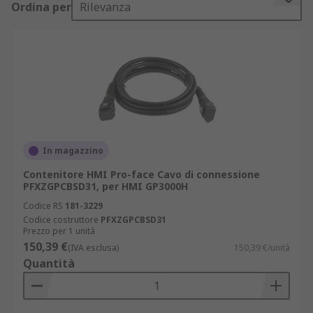
Ordina per
Rilevanza
componenti che vanno dai cavi alle schede di
memoria.
Tipi di accessori HMI
Per scegliere il giusto accessorio, è importante
considerare:
l'interfaccia
In magazzino
la tensione di alimentazione
Contenitore HMI Pro-face Cavo di connessione
PFXZGPCBSD31, per HMI GP3000H
l'applicazione
Codice RS
181-3229
la lunghezza del cavo
Codice costruttore
PFXZGPCBSD31
Prezzo per 1 unità
la certificazione di aree pericolose
150,39 €
(IVA esclusa)
150,39 €/unità
la compatibilità con la versione software
Quantità
il tipo di HMI
In commercio si trova un ampio elenco di