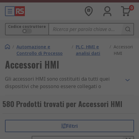
0
Codice costruttore
/
Automazione e
/
PLC, HMI e
/
Accessori
Controllo di Processo
analisi dati
HMI
Accessori HMI
Gli accessori HMI sono costituiti da tutti quei
dispositivi che possono essere collegati o
utilizzati insieme ad un sistema di "interfaccia
uomo-macchina". Questo consente all'utente di
580 Prodotti trovati per Accessori HMI
ottenere il massimo dalla tecnologia e migliorare
notevolmente i processi di automazione
industriale.
Filtri
I tipici accessori HMI includono tutti quei