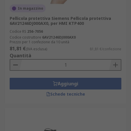
In magazzino
Pellicola protettiva Siemens Pellicola protettiva
6AV21246DJ000AX0, per HMI KTP400
Codice RS
256-7056
Codice costruttore
6AV21246DJ000AX0
Prezzo per 1 confezione da 10 unità
81,81 €
(IVA esclusa)
81,81 €/confezione
Quantità
Aggiungi
Schede tecniche