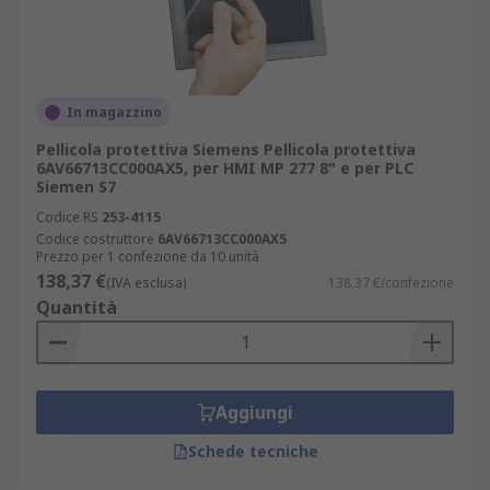
In magazzino
Pellicola protettiva Siemens Pellicola protettiva
6AV66713CC000AX5, per HMI MP 277 8" e per PLC
Siemen S7
Codice RS
253-4115
Codice costruttore
6AV66713CC000AX5
Prezzo per 1 confezione da 10 unità
138,37 €
(IVA esclusa)
138,37 €/confezione
Quantità
Aggiungi
Schede tecniche