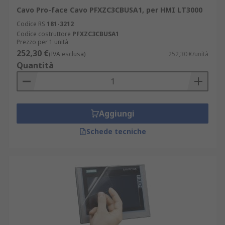
Gli accessori HMI trovano impiego in diversi
Cavo Pro-face Cavo PFXZC3CBUSA1, per HMI LT3000
settori, come:
Codice RS
181-3212
Codice costruttore
PFXZC3CBUSA1
elettronica
Prezzo per 1 unità
252,30 €
(IVA esclusa)
252,30 €/unità
personal computer
Quantità
applicazioni multiuso
Aggiungi
Schede tecniche