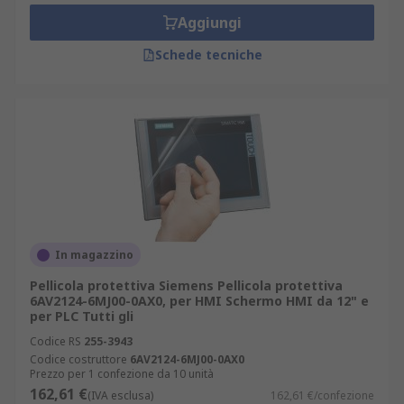
accessori per HMI, suddivisi in categorie in base
Aggiungi
all'applicazione. Le tipologie più comuni
Schede tecniche
includono:
Pannelli
Interruttori
Adattatori
Connettori
Controllori
Raccordi
In magazzino
Protezioni
Pellicola protettiva Siemens Pellicola protettiva
6AV2124-6MJ00-0AX0, per HMI Schermo HMI da 12" e
Questi tipi di accessori aiutano i dispositivi del
per PLC Tutti gli
sistema HMI a funzionare in modo più efficiente.
Codice RS
255-3943
Inoltre, hanno una moltitudine di applicazioni,
Codice costruttore
6AV2124-6MJ00-0AX0
Prezzo per 1 confezione da 10 unità
tra cui:
162,61 €
(IVA esclusa)
162,61 €/confezione