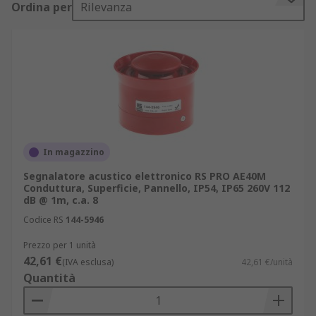
Ordina per
Rilevanza
livello sonoro richiesto e il metodo di
installazione.
Caratteristiche del cicalino da
considerare
Quando si sceglie un cicalino o un avvisatore
acustico, è fondamentale valutare diversi aspetti
In magazzino
tecnici:
Segnalatore acustico elettronico RS PRO AE40M
Conduttura, Superficie, Pannello, IP54, IP65 260V 112
tipo di segnale: continuo, intermittente o
dB @ 1m, c.a. 8
regolabile;
Codice RS
144-5946
livello sonoro: variabile in base alle
Prezzo per 1 unità
esigenze dell’ambiente;
42,61 €
(IVA esclusa)
42,61 €/unità
alimentazione: modelli disponibili con
Quantità
diverse tensioni di ingresso;
materiale di costruzione: per garantire