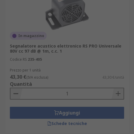
In magazzino
Segnalatore acustico elettronico RS PRO Universale
80V cc 97 dB @ 1m, c.c. 1
Codice RS
235-405
Prezzo per 1 unità
43,30 €
(IVA esclusa)
43,30 €/unità
Quantità
Aggiungi
Schede tecniche