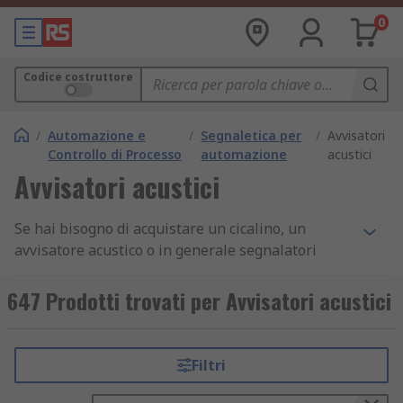
0
Codice costruttore
/
Automazione e
/
Segnaletica per
/
Avvisatori
Controllo di Processo
automazione
acustici
Avvisatori acustici
Se hai bisogno di acquistare un cicalino, un
avvisatore acustico o in generale segnalatori
acustici, sei nel posto giusto. Questi dispositivi
sono essenziali per numerose applicazioni
647 Prodotti trovati per Avvisatori acustici
industriali e commerciali, garantendo avvisi
chiari e tempestivi in contesti di sicurezza,
emergenza o controllo dei processi. La scelta del
Filtri
giusto segnalatore dipende da diversi fattori, tra
cui il tipo di ambiente in cui verrà utilizzato, il