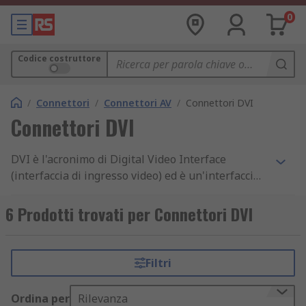
0
Codice costruttore
/
Connettori
/
Connettori AV
/
Connettori DVI
Connettori DVI
DVI è l'acronimo di Digital Video Interface
(interfaccia di ingresso video) ed è un'interfaccia
progettata per ottimizzare la qualità di monitor
LCD a schermo piatto e schede grafiche video.
6 Prodotti trovati per Connettori DVI
DVI-D indica DVI-digitale. I connettori DVI-D
possono essere utilizzati solo con i monitor che
accettano segnali digitali quali i monitor LCD.
Filtri
L'acronimo DVI-I sta per DVI-integrato. Questi
connettori hanno più pin e sono in grado di
Ordina per
Rilevanza