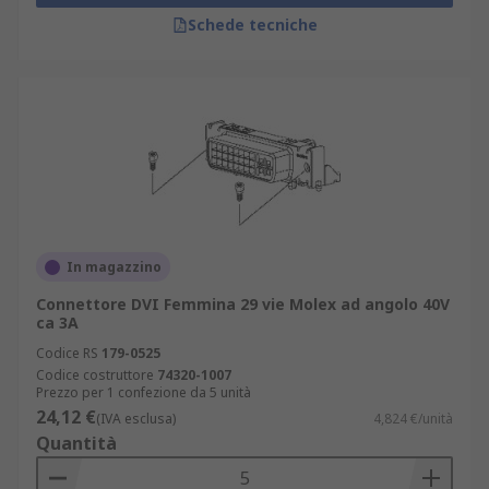
aggiuntivi per un secondo trasmettitore. Questo
Schede tecniche
trasmettitore extra aumenta la larghezza di
banda e supporta risoluzioni fino a 2560 x 1600 a
60 Hz. I connettori DVI sono comunemente usati
in computer, monitor LCD, proiettori, televisori,
lettori DVD e altre apparecchiature con display
digitale.
In magazzino
Connettore DVI Femmina 29 vie Molex ad angolo 40V
ca 3A
Codice RS
179-0525
Codice costruttore
74320-1007
Prezzo per 1 confezione da 5 unità
24,12 €
(IVA esclusa)
4,824 €/unità
Quantità