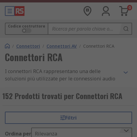
0
Codice costruttore
/
Connettori
/
Connettori AV
/
Connettori RCA
Connettori RCA
I connettori RCA rappresentano una delle
soluzioni più utilizzate per le connessioni audio
analogiche, garantendo trasmissioni di alta
qualità tra dispositivi come amplificatori, lettori e
152 Prodotti trovati per Connettori RCA
impianti audio. Questi connettori sono diffusi sia
in ambito domestico che professionale grazie alla
loro versatilità e semplicità d'uso. Il connettore
Filtri
RCA, noto anche come spinotto RCA, si distingue
per la sua capacità di trasportare segnali audio in
Ordina per
Rilevanza