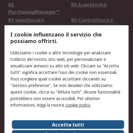
RS
RS ScanStock®
PurchasingManager™
RS VendStock®
RS ControlStock®
Servizio di taratura
MePA
I cookie influenzano il servizio che
possiamo offrirti.
Legale
Utilizziamo i cookie e altre tecnologie per analizzare
Informativa Cookie
Informativa Privacy -
l'utilizzo del nostro sito web, per personalizzare e
Aggiornata
visualizzare annunci su altri siti web. Cliccare su "Accetta
Email Security
Termini d'uso
tutti" significa accettare l'uso dei cookie non essenziali.
Condizioni di vendita
Condizioni generali di
Puoi scegliere quali cookie accettare cliccando su
servizio
"Gestisci preferenze". Se non desideri che utilizziamo
questi cookie, clicca su "Rifiuta tutti". Alcune funzionalità
Etica e responsabilità
potrebbero non essere accessibili. Per ulteriori
informazioni, leggi la nostra
cookie policy
.
Chi Siamo
Chi Siamo
Contattaci
Accetta tutti
Supporto
ESG