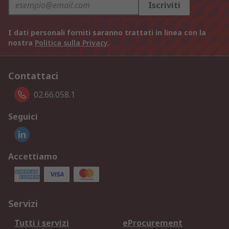
Iscriviti
I dati personali forniti saranno trattati in linea con la
nostra
Politica sulla Privacy
.
Contattaci
02.66.058.1
Seguici
Accettiamo
Servizi
Tutti i servizi
eProcurement