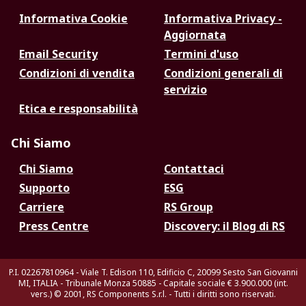
Informativa Cookie
Informativa Privacy -
Aggiornata
Email Security
Termini d'uso
Condizioni di vendita
Condizioni generali di
servizio
Etica e responsabilità
Chi Siamo
Chi Siamo
Contattaci
Supporto
ESG
Carriere
RS Group
Press Centre
Discovery: il Blog di RS
P.I. 02267810964 - Viale T. Edison 110, Edificio C, 20099 Sesto San Giovanni
MI, ITALIA - Tribunale Monza 50885 - Capitale sociale € 3.900.000 (int.
vers.)
© 2001, RS Components S.r.l. - Tutti i diritti sono riservati.