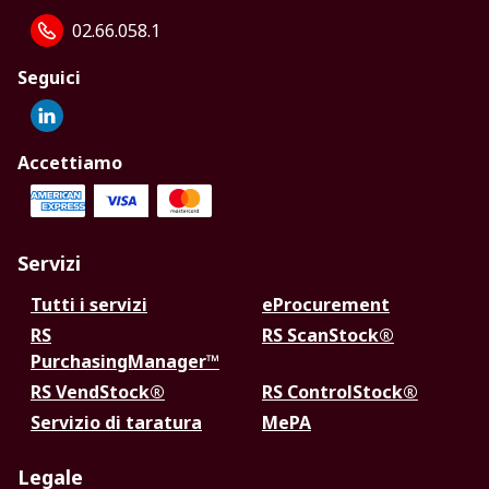
02.66.058.1
Seguici
Accettiamo
Servizi
Tutti i servizi
eProcurement
RS
RS ScanStock®
PurchasingManager™
RS VendStock®
RS ControlStock®
Servizio di taratura
MePA
Legale