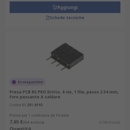
migliorare l'antiruggine e la conduttività.
Aggiungi
In che ambito vengono utilizzati i
Schede tecniche
connettori femmina per circuito
stampato?
I connettori femmina per circuito stampato sono
utilizzati in un'ampia gamma di applicazioni su
scheda a circuito stampato. Possono essere
utilizzati come alternative alla saldatura di relè
direttamente su un circuito stampato, consente
In magazzino
una facile sostituzione di timer o relè.
Presa PCB RS PRO Dritto, 4 vie, 1 file, passo 2.54 mm,
Foro passante A saldare
Codice RS
251-8193
Prezzo per 1 confezione da 10 unità
7,65 €
(IVA esclusa)
0,765 €/unità
Quantità