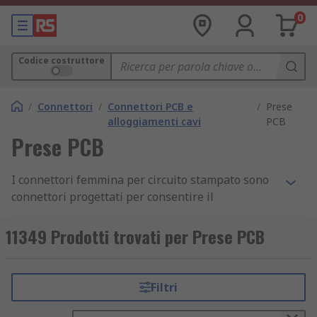
0
Codice costruttore
/
Connettori
/
Connettori PCB e
/
Prese
alloggiamenti cavi
PCB
Prese PCB
I connettori femmina per circuito stampato sono
connettori progettati per consentire il
collegamento di due schede a circuito stampato
(PCB) senza cablaggio. Sono collegati a un circuito
11349 Prodotti trovati per Prese PCB
stampato per garantire un collegamento più
sicuro e stabile. I connettori femmina per circuito
stampato (femmina) e i connettori maschio per
Filtri
circuito stampato sono utilizzati in coppia, un
accoppiamento e disaccoppiamento in quello che