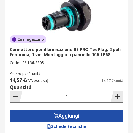
permettono di pianificare interventi di
installazione o retrofit senza tempi di attesa
imprevisti.
In magazzino
Connettore per illuminazione RS PRO TeePlug, 2 poli
Femmina, 1 vie, Montaggio a pannello 10A IP68
Codice RS
136-9905
Prezzo per 1 unità
14,57 €
(IVA esclusa)
14,57 €/unità
Quantità
Aggiungi
Schede tecniche