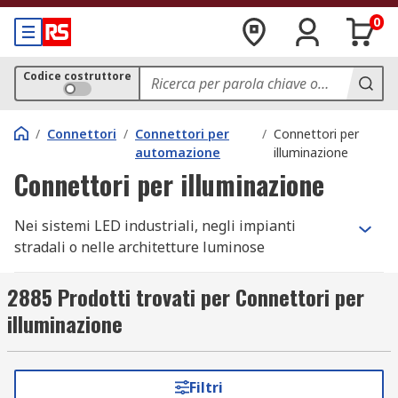
0
Codice costruttore
/
Connettori
/
Connettori per
/
Connettori per
automazione
illuminazione
Connettori per illuminazione
Nei sistemi LED industriali, negli impianti
stradali o nelle architetture luminose
commerciali, i connettori per illuminazione e i
connettori per cavi elettrici rappresentano la
2885 Prodotti trovati per Connettori per
soluzione standard per collegamenti rapidi, sicuri
illuminazione
e ripetibili. Su RS trovi una gamma completa di
connettori certificati, progettati per resistere a
vibrazioni, umidità, polvere e cicli termici
Filtri
continui, con gradi IP fino a IP68 e correnti fino a