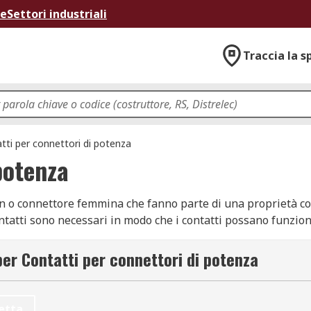
ne
Settori industriali
Traccia la s
tti per connettori di potenza
potenza
in o connettore femmina che fanno parte di una proprietà con
contatti sono necessari in modo che i contatti possano funzion
arichi meccanici e fisici. Questi contatti sono disponibili in
ilizzati in connettori utilizzati per varie applicazioni, com
per Contatti per connettori di potenza
etta