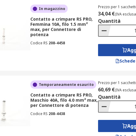
Prezzo per 1 sacchett
In magazzino
34,04 €
(IVA esclusa
Contatto a crimpare RS PRO,
Quantità
Femmina 10A, filo 1.5 mm²
max, per Connettore di
potenza
Codice RS
208-4458
Agg
Schede
Prezzo per 1 sacchett
Temporaneamente esaurito
60,69 €
(IVA esclusa
Contatto a crimpare RS PRO,
Quantità
Maschio 40A, filo 4.0 mm² max,
per Connettore di potenza
Codice RS
208-4438
Agg