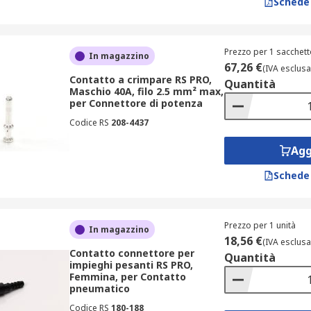
Schede
Prezzo per 1 sacchett
In magazzino
67,26 €
(IVA esclusa
Contatto a crimpare RS PRO,
Quantità
Maschio 40A, filo 2.5 mm² max,
per Connettore di potenza
Codice RS
208-4437
Agg
Schede
Prezzo per 1 unità
In magazzino
18,56 €
(IVA esclusa
Contatto connettore per
Quantità
impieghi pesanti RS PRO,
Femmina, per Contatto
pneumatico
Codice RS
180-188