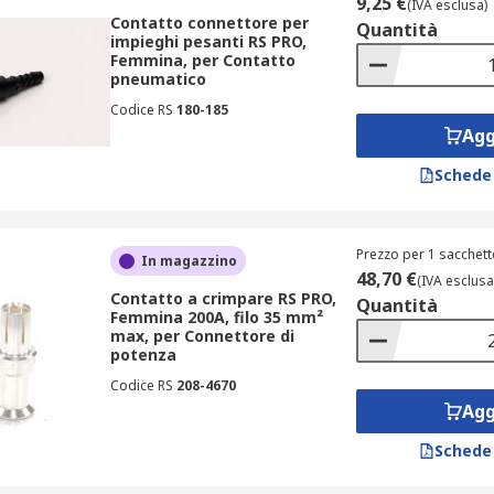
9,25 €
(IVA esclusa)
Contatto connettore per
Quantità
impieghi pesanti RS PRO,
Femmina, per Contatto
pneumatico
Codice RS
180-185
Agg
Schede
Prezzo per 1 sacchett
In magazzino
48,70 €
(IVA esclusa
Contatto a crimpare RS PRO,
Quantità
Femmina 200A, filo 35 mm²
max, per Connettore di
potenza
Codice RS
208-4670
Agg
Schede