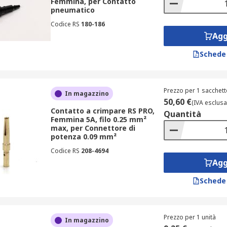
Femmina, per Contatto
pneumatico
Codice RS
180-186
Agg
Schede
Prezzo per 1 sacchett
In magazzino
50,60 €
(IVA esclusa
Contatto a crimpare RS PRO,
Quantità
Femmina 5A, filo 0.25 mm²
max, per Connettore di
potenza 0.09 mm²
Codice RS
208-4694
Agg
Schede
Prezzo per 1 unità
In magazzino