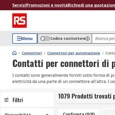
Servizi
Promozioni e novità
Richiedi una quotazio
Menu
Codice costruttore
/
Connettori
/
Connettori per automazione
/
Conta
Contatti per connettori di 
I contatti sono generalmente forniti sotto forma di p
elettricità da una parte di un connettore all'altra. I 
tensione e corrente, condizioni ambientali e speciali c
valori nominali dell'area superficiale e sono spesso ut
1079 Prodotti trovati 
Filtri
difesa. operazioni commerciali e industriali.
Connettori di potenza per impieghi pesanti
Confronta (0/8)
Res