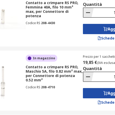
Contatto a crimpare RS PRO,
Quantità
Femmina 40A, filo 10 mm²
max, per Connettore di
potenza
Codice RS
208-4430
Agg
Schede
Prezzo per 1 sacchett
In magazzino
19,85 €
(IVA esclusa
Contatto a crimpare RS PRO,
Quantità
Maschio 5A, filo 0.82 mm² max,
per Connettore di potenza
0.52 mm²
Codice RS
208-4710
Agg
Schede