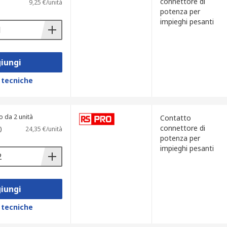
connettore di
9,25 €/unità
potenza per
impieghi pesanti
iungi
 tecniche
o da 2 unità
Contatto
connettore di
)
24,35 €/unità
potenza per
impieghi pesanti
iungi
 tecniche