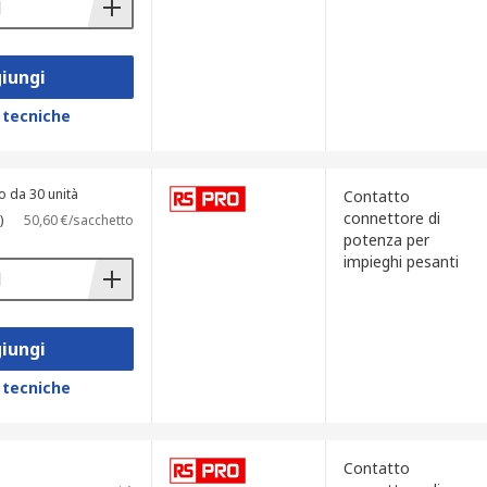
iungi
 tecniche
o da 30 unità
Contatto
connettore di
)
50,60 €/sacchetto
potenza per
impieghi pesanti
iungi
 tecniche
Contatto