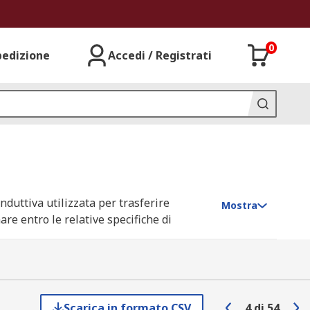
0
pedizione
Accedi / Registrati
duttiva utilizzata per trasferire
Mostra
are entro le relative specifiche di
 diversi metalli, dimensioni, lunghezze e
e ad esempio offshore, settore della
Scarica in formato CSV
4
di
54