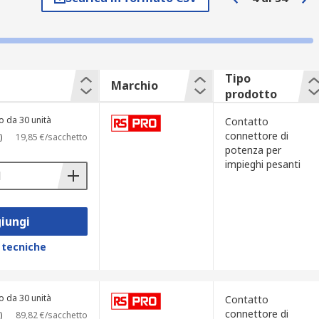
tro lo sporco, stress meccanico e
unico connettore.
Tipo
Marchio
prodotto
i kitting. Un connettore di potenza per
o da 30 unità
Contatto
ofuso. L'inserto è responsabile del
connettore di
)
19,85 €/sacchetto
potenza per
impieghi pesanti
o spazio ridotto grazie ai materiali di
iungi
nte alla corrosione, le clip in acciaio
 tecniche
entali molto difficili
o da 30 unità
Contatto
connettore di
)
89,82 €/sacchetto