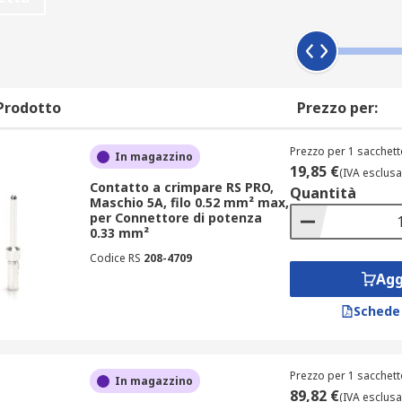
 utilizzati quando è necessaria una maggiore protezione con
i macchinari, in alcuni casi, consente l'alimentazione in un 
anti
Prodotto
Prezzo per:
per impieghi pesanti, dai configuratori di cavi ai servizi d
Prezzo per 1 sacchett
In magazzino
re e un contenitore protettivo realizzato in alluminio press
19,85 €
(IVA esclusa
stente al gelo e alle vibrazioni.
Contatto a crimpare RS PRO,
Quantità
Maschio 5A, filo 0.52 mm² max,
per Connettore di potenza
i di potenza per impieghi pesanti?
0.33 mm²
Codice RS
208-4709
anti consentono la trasmissione sicura di alte tensioni in un
Agg
po di plastica. Il contenitore protettivo in alluminio è resiste
Schede
loro robusto contenitore, sono utilizzabili in condizioni ambi
Prezzo per 1 sacchett
In magazzino
89,82 €
(IVA esclusa