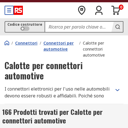
0
Codice costruttore
/
Connettori
/
Connettori per
/
Calotte per
automotive
connettori
automotive
Calotte per connettori
automotive
I connettori elettronici per l'uso nelle automobili
devono essere robusti e affidabili. Poiché sono
spesso collocati in parti di un'automobile esposte
agli elementi, sono generalmente ben sigillati
166 Prodotti trovati per Calotte per
contro l'ingresso di polvere e umidità e di solito
connettori automotive
hanno un buon grado di resistenza al calore.