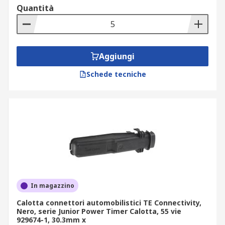
Quantità
automobilistico?
Le calotte per connettori per uso automobilistico
possono essere utilizzate per modificare
Aggiungi
l'orientamento del collegamento e consentono di
Schede tecniche
personalizzare i connettori in base
all'applicazione in cui verranno utilizzati. Ciò
consente di effettuare collegamenti quando lo
spazio disponibile è limitato.
In magazzino
Calotta connettori automobilistici TE Connectivity,
Nero, serie Junior Power Timer Calotta, 55 vie
929674-1, 30.3mm x