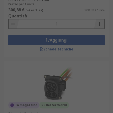
Codice costruttore
1271966
Prezzo per 1 unità
300,88 €
(IVA esclusa)
300,88 €/unità
Quantità
Aggiungi
Schede tecniche
In magazzino
RS Better World