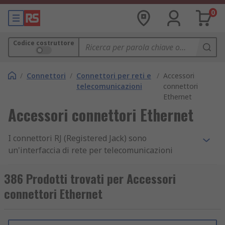
0
Codice costruttore
/
Connettori
/
Connettori per reti e
/
Accessori
telecomunicazioni
connettori
Ethernet
Accessori connettori Ethernet
I connettori RJ (Registered Jack) sono
un'interfaccia di rete per telecomunicazioni
standardizzata che consente di collegare
apparecchiature vocali e dati a un servizio fornito
386 Prodotti trovati per Accessori
da una portante di scambio locale o portante a
connettori Ethernet
lunga distanza. Gli accessori per connettori RJ
sono costituiti da una vasta gamma di prodotti,
dai tappi parapolvere alle calotte e alle