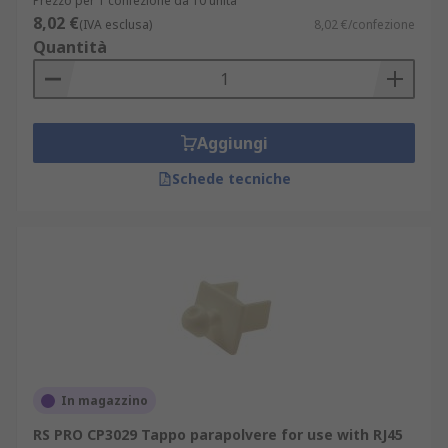
Prezzo per 1 confezione da 10 unità
foro per accettare il pin maschio.
8,02 €
(IVA esclusa)
8,02 €/confezione
Quantità
Aggiungi
Schede tecniche
In magazzino
RS PRO CP3029 Tappo parapolvere for use with RJ45