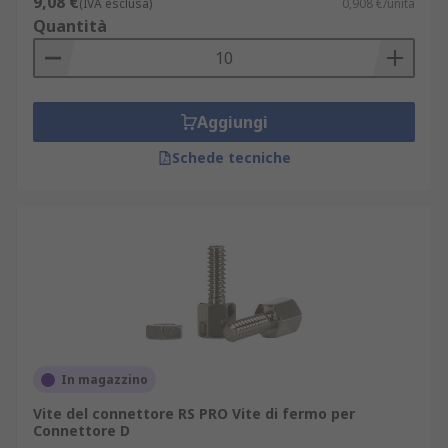
9,08 €
(IVA esclusa)
0,908 €/unità
qualità (ottone, acciaio al carbonio, plastica): da
Quantità
materiale termoplastico sino all'acciaio
completamente inossidabile, in grado di
proteggere e mantenere il collegamento elettrico
sotto supervisione.
Aggiungi
Schede tecniche
Con la nostra la nostra gamma di connettori D-
Sub, diamo ai professionisti una copertura
completa e di qualità per l'installazione elettrica.
In magazzino
Vite del connettore RS PRO Vite di fermo per
Connettore D