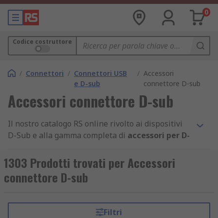
0
Codice costruttore
/
Connettori
/
Connettori USB
/
Accessori
e D-sub
connettore D-sub
Accessori connettore D-sub
Il nostro catalogo RS online rivolto ai dispositivi
D-Sub e alla gamma completa di
accessori per D-
Sub
, offre soluzioni per tutte le esigenze e
permette di trovare i componenti di
1303 Prodotti trovati per Accessori
interconnessione migliori e adatti ad ogni
connettore D-sub
progetto.
Abbiamo tutti i tipi di accessori per soddisfare
Filtri
anche le aspettative più elevate, compresa