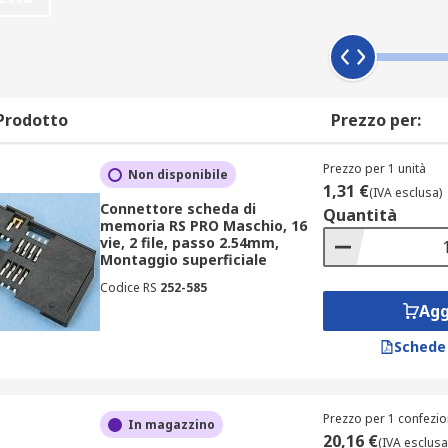
olo, ossia una presa con scanalature, che allinea i pin ele
endo di trasmettere facilmente da e verso la scheda di memo
olamento elettrico ove necessario e la continuità elettrica 
re qualsiasi rimozione indesiderata o non pianificata dal si
Prodotto
Prezzo per:
memoria
Prezzo per 1 unità
Non disponibile
1,31 €
(IVA esclusa)
er alloggiare una scheda di memoria o una scheda SIM, ossia
Connettore scheda di
Quantità
 informazioni digitali. Funzionano quando sono collegati a u
memoria RS PRO Maschio, 16
vie, 2 file, passo 2.54mm,
Montaggio superficiale
dimensioni della scheda. Esistono connettori per schede SI
Codice RS
252-585
Agg
Schede
zione e inserimento della scheda e un interruttore di rilev
Prezzo per 1 confezio
In magazzino
20,16 €
(IVA esclusa