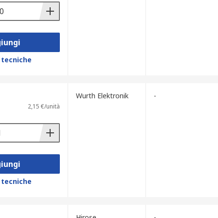
iungi
 tecniche
Wurth Elektronik
-
2,15 €/unità
iungi
 tecniche
Hirose
-