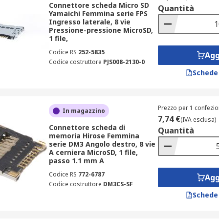
Connettore scheda Micro SD
Quantità
Yamaichi Femmina serie FPS
Ingresso laterale, 8 vie
 su una scheda a circuito stampato.
Pressione-pressione MicroSD,
1 file,
oria
Codice RS
252-5835
Agg
Codice costruttore
PJS008-2130-0
Schede
ati in applicazioni di elettronica di consumo, come le fotocam
 per schede SIM sono più comunemente presenti nei telefoni ce
Prezzo per 1 confezio
In magazzino
7,74 €
(IVA esclusa)
Connettore scheda di
Quantità
memoria Hirose Femmina
serie DM3 Angolo destro, 8 vie
A cerniera MicroSD, 1 file,
passo 1.1 mm A
Codice RS
772-6787
Agg
Codice costruttore
DM3CS-SF
Schede