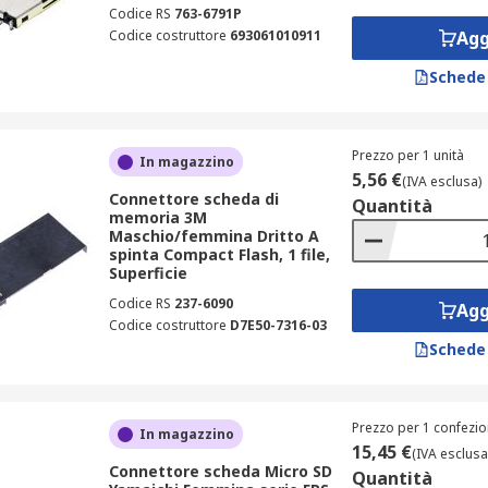
Codice RS
763-6791P
Codice costruttore
693061010911
Agg
Schede
Prezzo per 1 unità
In magazzino
5,56 €
(IVA esclusa)
Connettore scheda di
Quantità
memoria 3M
Maschio/femmina Dritto A
spinta Compact Flash, 1 file,
Superficie
Codice RS
237-6090
Agg
Codice costruttore
D7E50-7316-03
Schede
Prezzo per 1 confezio
In magazzino
15,45 €
(IVA esclusa
Connettore scheda Micro SD
Quantità