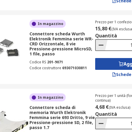
Schede
Prezzo per 1 confezio
In magazzino
15,80 €
(IVA esclusa
Connettore scheda Wurth
Quantità
Elektronik Femmina serie WR-
CRD Orizzontale, 8 vie
Pressione-pressione MicroSD,
1 file, passo
Codice RS
201-9071
Agg
Codice costruttore
693071030811
Schede
Prezzo per 1 unità (for
In magazzino
continua)
4,68 €
Connettore scheda di
(IVA esclusa)
memoria Wurth Elektronik
Quantità
Femmina serie 693 Dritto, 9 vie
Pressione-pressione SD, 2 file,
passo 1.7