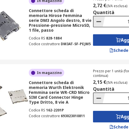
In magazzino
2,72 €
(IVA esclusa)
Connettore scheda di
Quantità
memoria Hirose Femmina
serie DM3 Angolo destro, 8 vie
Pressione-pressione MicroSD,
1 file, passo
Codice RS
828-1884
Agg
Codice costruttore
DM3AT-SF-PEJM5
Schede
Prezzo per 1 unità (for
In magazzino
continua)
2,15 €
Connettore scheda di
(IVA esclusa)
memoria Wurth Elektronik
Quantità
Femmina serie WR-CRD Micro
SIM Card Connector Hinge
Type Dritto, 8 vie A
Codice RS
162-2201P
Codice costruttore
693023010811
Agg
Schede