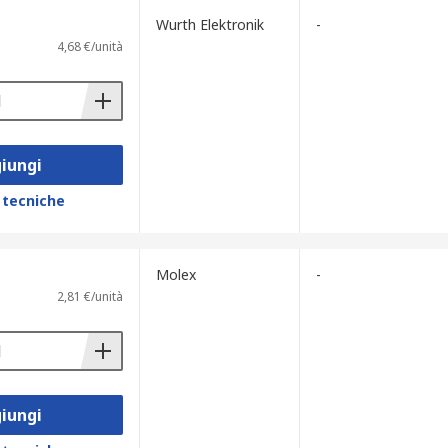
Wurth Elektronik
-
4,68 €/unità
iungi
 tecniche
Molex
-
2,81 €/unità
iungi