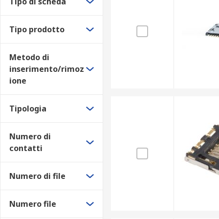
Per connettori di schede SIM e di memoria
Tipo di scheda
Punti di collegamento per la saldatura facile e sicura
Tipo prodotto
Applicazioni dei connettori per schede di mem
Metodo di
inserimento/rimoz
I connettori per schede di memoria sono spesso utilizz
ione
altri dispositivi di comunicazione dati. I connettori
Tipologia
Numero di
contatti
Numero di file
Numero file