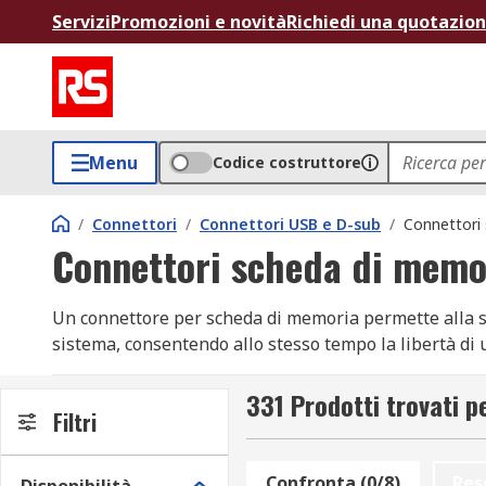
Servizi
Promozioni e novità
Richiedi una quotazio
Menu
Codice costruttore
/
Connettori
/
Connettori USB e D-sub
/
Connettori
Connettori scheda di memo
Un connettore per scheda di memoria permette alla sc
sistema, consentendo allo stesso tempo la libertà di 
I connettori per schede di memoria si trovano spesso
331 Prodotti trovati 
connettore per schede SD. Esempi di memoria rimovi
Filtri
A cosa servono i connettori per schede di me
Confronta (0/8)
Res