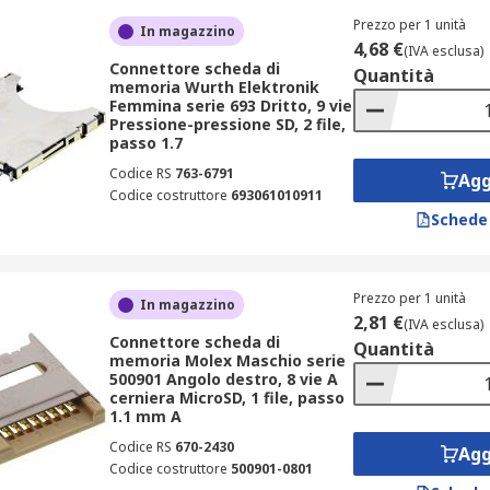
Prezzo per 1 unità
In magazzino
4,68 €
(IVA esclusa)
Connettore scheda di
Quantità
memoria Wurth Elektronik
Femmina serie 693 Dritto, 9 vie
Pressione-pressione SD, 2 file,
passo 1.7
Codice RS
763-6791
Agg
Codice costruttore
693061010911
Schede
Prezzo per 1 unità
In magazzino
2,81 €
(IVA esclusa)
Connettore scheda di
Quantità
memoria Molex Maschio serie
500901 Angolo destro, 8 vie A
cerniera MicroSD, 1 file, passo
1.1 mm A
Codice RS
670-2430
Agg
Codice costruttore
500901-0801