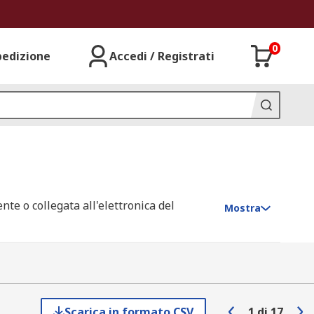
0
pedizione
Accedi / Registrati
e o collegata all'elettronica del
Mostra
 di memoria rimovibile, solitamente come
pact Flash.
Scarica in formato CSV
1
di
17