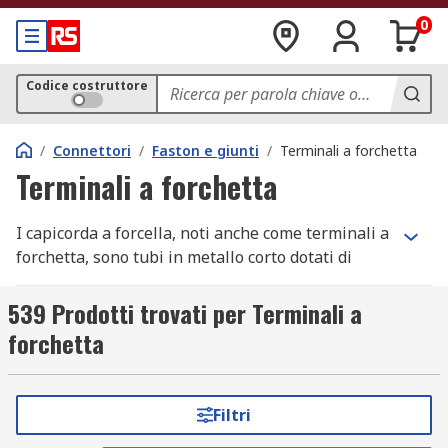
0
Codice costruttore
/
Connettori
/
Faston e giunti
/
Terminali a forchetta
Terminali a forchetta
I capicorda a forcella, noti anche come terminali a
forchetta, sono tubi in metallo corto dotati di
forcella piatta fissata.
539 Prodotti trovati per Terminali a
Il tubo, o l'estremità a cilindretto della
forchetta
crimpatura, è cavo, in modo che il filo
intrecciato possa essere inserito e crimpato.
Il contatto o estremità di collegamento, è
Filtri
una forcella piatta con un foro centrale che