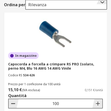
si collega a un perno o un bullone.
Ordina per
Rilevanza
I terminali a occhiello possono essere
isolati o non isolati.
A che cosa serve un terminale a
forchetta?
Una crimpatura elettrica è un collegamento
elettrico senza saldature. I terminali a forcella
In magazzino
sono utilizzati per collegare il cablaggio di viti e
Capocorda a forcella a crimpare RS PRO Isolato,
perni.
perno M4, Blu 16 AWG 14 AWG Vinile
Tipi di terminali a forchetta
Codice RS
534-626
Prezzo per 1 confezione da 100 unità
I terminali a crimpare a forchetta sono
15,10 €
(IVA esclusa)
0,151 €/unità
disponibili in una vasta gamma di dimensioni sia
Quantità
degli anelli che dei fili.