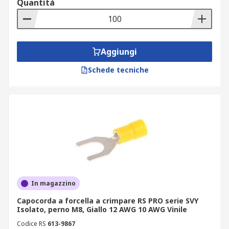
Quantità
Non isolati. I terminali non isolati si
collegano a viti e perni più grandi. I
terminali a forcella non isolati hanno la
capacità di accettare fili intrecciati più
Aggiungi
grandi. Per impieghi pesanti richiedono
utensili più specifici.
Schede tecniche
Applicazioni
Pannelli elettrici
Morsettiere
Cablaggi
In magazzino
Capocorda a forcella a crimpare RS PRO serie SVY
Isolato, perno M8, Giallo 12 AWG 10 AWG Vinile
Codice RS
613-9867