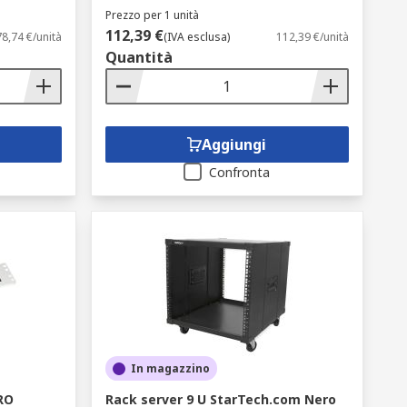
Prezzo per 1 unità
112,39 €
8,74 €/unità
(IVA esclusa)
112,39 €/unità
Quantità
Aggiungi
Confronta
In magazzino
PRO
Rack server 9 U StarTech.com Nero