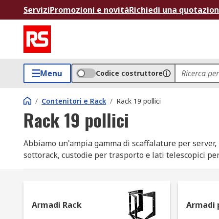
Servizi
Promozioni e novità
Richiedi una quotazio
Menu
Codice costruttore
/
Contenitori e Rack
/
Rack 19 pollici
Rack 19 pollici
Abbiamo un'ampia gamma di scaffalature per server, pe
sottorack, custodie per trasporto e lati telescopici 
Cosa sono i rack da 19 pollici?
Solitamente usati nei locali per server e nei data cent
Armadi Rack
Armadi 
apparecchiature dati o per il collegamento in rete d