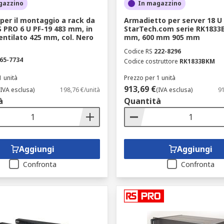
aglio.
gazzino
In magazzino
per il montaggio a rack da
Armadietto per server 18 U
RS PRO 6 U PF-19 483 mm, in
StarTech.com serie RK1833
entilato 425 mm, col. Nero
mm, 600 mm 905 mm
r svariate applicazioni, tra cui:
Codice RS
222-8296
65-7734
Codice costruttore
RK1833BKM
da DIN, traverse scorrevoli e guide per schede aiutano a insta
1 unità
Prezzo per 1 unità
913,69 €
(IVA esclusa)
198,76 €/unità
(IVA esclusa)
91
ti, barre di messa a terra e vassoi offrono un ulteriore sup
à
Quantità
e, piastre e staffe di montaggio sono solo alcuni esempi.
lazione, pannelli a rete, kit di espansione per ventilatori, c
mento.
Aggiungi
Aggiungi
it di impilamento.
Confronta
Confronta
vi per personalizzare il proprio armadietto includono manigli