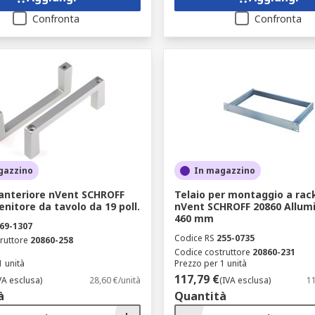
Confronta
Confronta
gazzino
In magazzino
 anteriore nVent SCHROFF
Telaio per montaggio a rac
enitore da tavolo da 19 poll.
nVent SCHROFF 20860 Allumi
460 mm
69-1307
Codice RS
255-0735
ruttore
20860-258
Codice costruttore
20860-231
1 unità
Prezzo per 1 unità
117,79 €
VA esclusa)
28,60 €/unità
(IVA esclusa)
11
à
Quantità