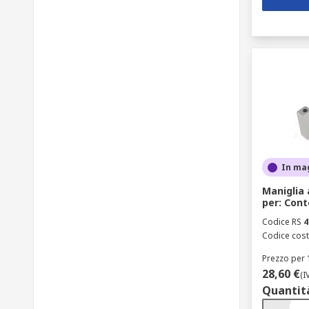
In ma
Maniglia
per: Cont
Codice RS
4
Codice cost
Prezzo per 
28,60 €
(I
Quantit