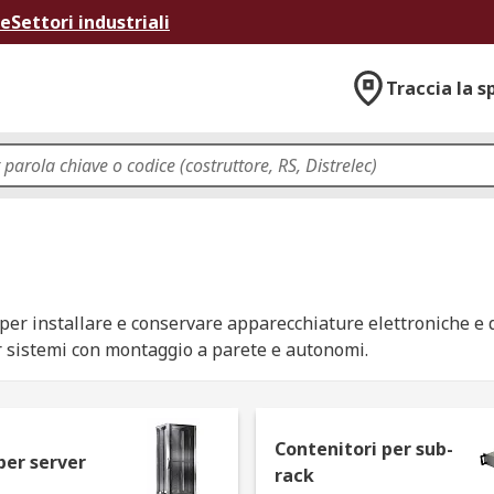
ne
Settori industriali
Traccia la s
r installare e conservare apparecchiature elettroniche e di 
per sistemi con montaggio a parete e autonomi.
Contenitori per sub-
er, i rack da 19 pollici sono contenitori o sistemi di montagg
per server
rack
i computer. I rack aiutano a garantire che le apparecchiatur