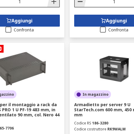
Aggiungi
Aggiungi
Confronta
Confronta
gazzino
In magazzino
per il montaggio a rack da
Armadietto per server 9 U
RS PRO 1 U PF-19 483 mm, in
StarTech.com 600 mm, 450
entilato 90 mm, col. Nero 44
mm
Codice RS
186-3280
65-7706
Codice costruttore
RK9WALM