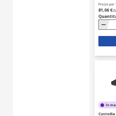
Prezzo per 
81,06 €
(I
Quantit
In ma
Custodia 