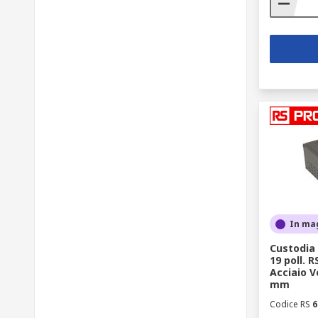
In ma
Custodia 
19 poll. 
Acciaio V
mm
Codice RS
6