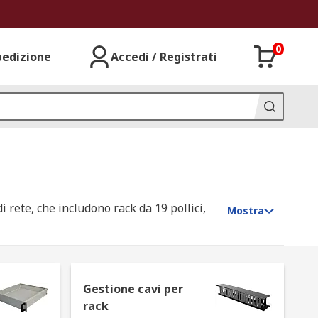
0
pedizione
Accedi / Registrati
rete, che includono rack da 19 pollici,
Mostra
Gestione cavi per
io destinati ad alloggiare
rack
e hardware e di networking occupino uno