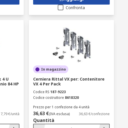
Confronta
In magazzino
k 4 U
Cerniera Rittal VX per: Contenitore
nio 84 HP
VX 4 Per Pack
Codice RS
187-9223
Codice costruttore
8618320
Prezzo per 1 confezione da 4 unità
36,63 €
7,79 €/unità
(IVA esclusa)
36,63 €/confezione
Quantità