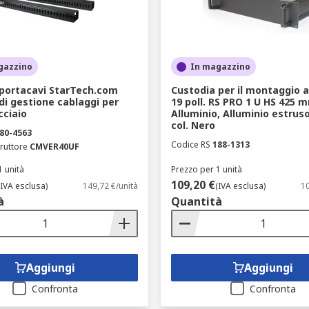
gazzino
In magazzino
 portacavi StarTech.com
Custodia per il montaggio a
di gestione cablaggi per
19 poll. RS PRO 1 U HS 425 m
cciaio
Alluminio, Alluminio estrus
col. Nero
80-4563
Codice RS
188-1313
ruttore
CMVER40UF
1 unità
Prezzo per 1 unità
109,20 €
(IVA esclusa)
149,72 €/unità
(IVA esclusa)
10
à
Quantità
Aggiungi
Aggiungi
Confronta
Confronta