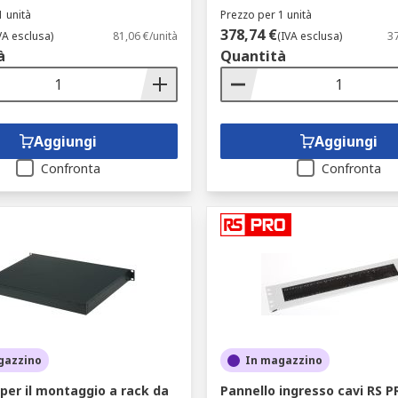
1 unità
Prezzo per 1 unità
378,74 €
VA esclusa)
81,06 €/unità
(IVA esclusa)
37
à
Quantità
Aggiungi
Aggiungi
Confronta
Confronta
gazzino
In magazzino
per il montaggio a rack da
Pannello ingresso cavi RS 