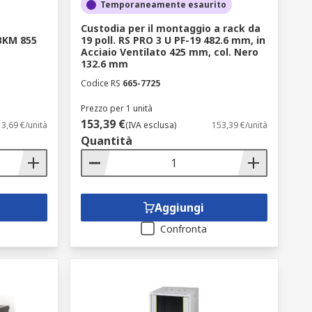
Temporaneamente esaurito
Custodia per il montaggio a rack da
BKM 855
19 poll. RS PRO 3 U PF-19 482.6 mm, in
Acciaio Ventilato 425 mm, col. Nero
132.6 mm
Codice RS
665-7725
llare con facilità i rack da 19 pollici
Prezzo per 1 unità
153,39 €
3,69 €/unità
(IVA esclusa)
153,39 €/unità
porto
Quantità
operchi per la ventilazione favoriscono il
Aggiungi
Confronta
e, ripiani per rack, ruote, piastre