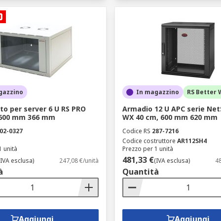
gazzino
In magazzino
RS Better 
to per server 6 U RS PRO
Armadio 12 U APC serie Net
 600 mm 366 mm
WX 40 cm, 600 mm 620 mm
02-0327
Codice RS
287-7216
Codice costruttore
AR112SH4
1 unità
Prezzo per 1 unità
481,33 €
(IVA esclusa)
247,08 €/unità
(IVA esclusa)
48
à
Quantità
Aggiungi
Aggiungi