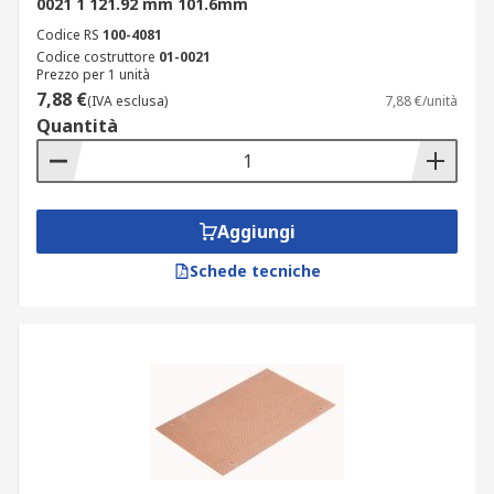
0021 1 121.92 mm 101.6mm
Crea un robusto circuito permanente con
Codice RS
100-4081
Codice costruttore
01-0021
collegamenti affidabili.
Prezzo per 1 unità
Facile da usare, le strisce di rame possono
7,88 €
(IVA esclusa)
7,88 €/unità
essere semplicemente tagliate a misura per
Quantità
formare circuiti personalizzati.
Nessuna preparazione speciale prima
dell'uso, ad esempio fili aggiuntivi o tracce
Aggiungi
di saldatura.
Elimina la necessità di separare i pin
Schede tecniche
terminal.