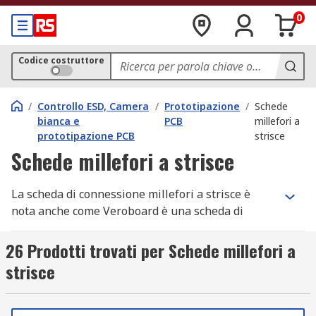
0
Codice costruttore
/
Controllo ESD, Camera
/
Prototipazione
/
Schede
bianca e
PCB
millefori a
prototipazione PCB
strisce
Schede millefori a strisce
La scheda di connessione millefori a strisce è
nota anche come Veroboard è una scheda di
prototipazione elettronica con una griglia
rettangolare di fori con un passo da 2,54 mm. Un
26 Prodotti trovati per Schede millefori a
lato della scheda è liscio, l'altro lato presenta
strisce
strisce di rivestimento in rame, isolato l'uno
dall'altro. I conduttori o i pin a saldare dei
componenti elettrici sono inseriti attraverso i fori