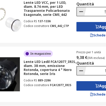
Lente LED VCC, per 1 LED,
Quantità
diam. 8.74 mm, per LED
Trasparente Policarbonato
Esagonale, serie CMS_442
Codice RS
137-1336
Codice costruttore
CMS_442_CTP
Agg
Schede
Prezzo per 1 unità
In magazzino
9,38 €
(IVA esclusa)
Lente LED Ledil FCA12077_IRIS,
Quantità
diam. 38 mm, emissione
Rotonda, copertura 4 ° Nero
Rotonda, serie Iris
Codice RS
889-2286
Codice costruttore
FCA12077_IRIS
Agg
Schede