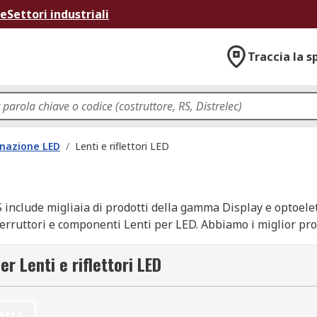
ne
Settori industriali
Traccia la s
inazione LED
/
Lenti e riflettori LED
S include migliaia di prodotti della gamma Display e optoele
interruttori e componenti Lenti per LED. Abbiamo i miglior pr
 altri pezzi industriali Componenti per illuminazione a LED a
o la qualità e l'assistenza cliente per i quali è nota RS. Il n
er Lenti e riflettori LED
ghting o qualsiasi altro produttore di Lenti per LED, e avrai i
e alfabetico. Naviga nel sito per trovare le nostre pagine di
tto Lenti per LED ed il suo uso, nonché dettagli e consigli pe
etta