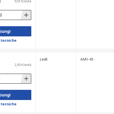
)
0,55 €/unità
iungi
 tecniche
Ledil
AMY-45
2,93 €/unità
iungi
 tecniche