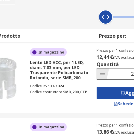
dizione in 24/48 ore su ordini di articoli di Lenti per LED. 
 un uso d’emergenza, faremo in modo che il tuo acquisto di L
flessibile accordo sui prezzi in grado d’adattarsi al budget 
pettative. Tuttavia, noi vogliamo che anche tu sia fiducioso: c
e un'ampia scelta di articoli della serie Componenti Elettroni
Prodotto
Prezzo per:
 l’intere linee di prodotti di Componenti Elettronici e Connett
uoi semplicemente navigare e cercare nel sito web, o parlar
Prezzo per 1 confezio
In magazzino
12,44 €
(IVA esclusa
Lente LED VCC, per 1 LED,
Quantità
diam. 7.83 mm, per LED
Trasparente Policarbonato
Rotonda, serie SMB_200
Codice RS
137-1324
Codice costruttore
SMB_200_CTP
Agg
Schede
Prezzo per 1 confezio
In magazzino
13,86 €
(IVA esclusa