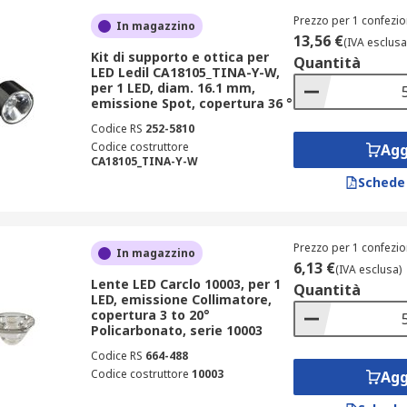
Prezzo per 1 confezio
In magazzino
13,56 €
(IVA esclusa
Kit di supporto e ottica per
Quantità
LED Ledil CA18105_TINA-Y-W,
per 1 LED, diam. 16.1 mm,
emissione Spot, copertura 36 °
Codice RS
252-5810
Codice costruttore
Agg
CA18105_TINA-Y-W
Schede
Prezzo per 1 confezio
In magazzino
6,13 €
(IVA esclusa)
Lente LED Carclo 10003, per 1
Quantità
LED, emissione Collimatore,
copertura 3 to 20°
Policarbonato, serie 10003
Codice RS
664-488
Codice costruttore
10003
Agg