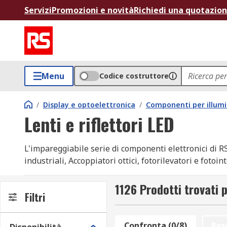
Servizi
Promozioni e novità
Richiedi una quotazio
Menu
Codice costruttore
/
Display e optoelettronica
/
Componenti per illum
Lenti e riflettori LED
L'impareggiabile serie di componenti elettronici di R
industriali, Accoppiatori ottici, fotorilevatori e foto
disponibilità di Lenti per LED e offriamo migliaia di
il mondo. Tutti i prodotti vengono consegnati rispettand
1126 Prodotti trovati p
Filtri
Raffina la tua ricerca filtrando per Ledil, Lumileds Li
prodotto, per produttore, per disponibilità e in ordin
documenti per fornire formazione tecnica su ogni prodo
Confronta (0/8)
Res