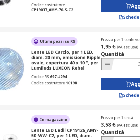
Codice costruttore
Agg
CP19037_AMY-70-S-C2
Schede
Prezzo per 1 confezio
Ultimi pezzi su RS
1,95 €
(IVA esclusa)
Lente LED Carclo, per 1 LED,
Quantità
diam. 20 mm, emissione Ripple
ovale, copertura 40 x 10 °, per
Lumileds LUXEON Rebel
Codice RS
697-4294
Codice costruttore
10198
Agg
Schede
Prezzo per 1 unità
In magazzino
3,58 €
(IVA esclusa)
Lente LED Ledil CP19126_AMY-
Quantità
50-WW-C2, per 1 LED, diam.