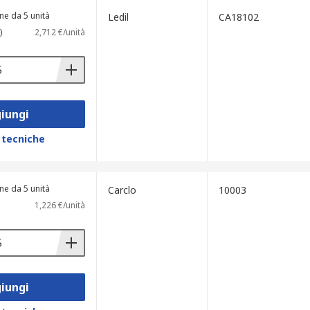
ne da 5 unità
Ledil
CA18102
)
2,712 €/unità
iungi
 tecniche
ne da 5 unità
Carclo
10003
1,226 €/unità
iungi