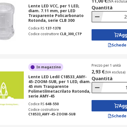
11,00 €
(IVA esclusa
Lente LED VCC, per 1 LED,
Quantità
diam. 7.11 mm, per LED
Trasparente Policarbonato
Rotonda, serie CLB 300
Codice RS
137-1378
Codice costruttore
CLB_300_CTP
Agg
Schede
Prezzo per 1 unità
In magazzino
2,93 €
(IVA esclusa)
Lente LED Ledil C18533_AMY-
Quantità
45-ZOOM-SUB, per 1 LED, diam.
45 mm Trasparente
Polimetilmetacrilato Rotonda,
serie AMY-45
Codice RS
648-550
Agg
Codice costruttore
C18533_AMY-45-ZOOM-SUB
Schede