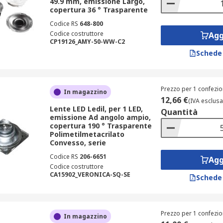
49.9 mm, emissione Largo,
copertura 36 ° Trasparente
Codice RS
648-800
Codice costruttore
Agg
CP19126_AMY-50-WW-C2
Schede
Prezzo per 1 confezio
In magazzino
12,66 €
(IVA esclusa
Lente LED Ledil, per 1 LED,
Quantità
emissione Ad angolo ampio,
copertura 190 ° Trasparente
Polimetilmetacrilato
Convesso, serie
Codice RS
206-6651
Agg
Codice costruttore
CA15902_VERONICA-SQ-SE
Schede
Prezzo per 1 confezio
In magazzino