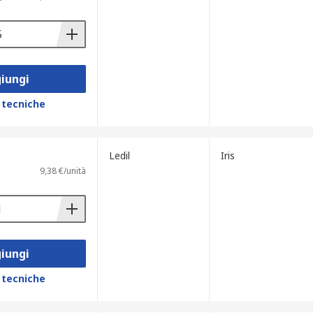
iungi
 tecniche
Ledil
Iris
9,38 €/unità
iungi
 tecniche