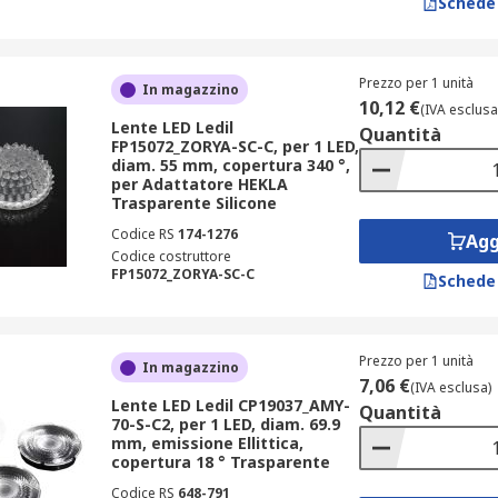
Schede
Prezzo per 1 unità
In magazzino
10,12 €
(IVA esclusa
Lente LED Ledil
Quantità
FP15072_ZORYA-SC-C, per 1 LED,
diam. 55 mm, copertura 340 °,
per Adattatore HEKLA
Trasparente Silicone
Codice RS
174-1276
Agg
Codice costruttore
FP15072_ZORYA-SC-C
Schede
Prezzo per 1 unità
In magazzino
7,06 €
(IVA esclusa)
Lente LED Ledil CP19037_AMY-
Quantità
70-S-C2, per 1 LED, diam. 69.9
mm, emissione Ellittica,
copertura 18 ° Trasparente
Codice RS
648-791