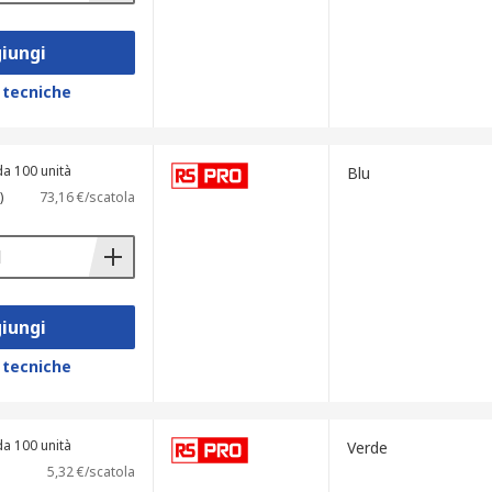
iungi
 tecniche
da 100 unità
Blu
)
73,16 €/scatola
iungi
 tecniche
da 100 unità
Verde
5,32 €/scatola