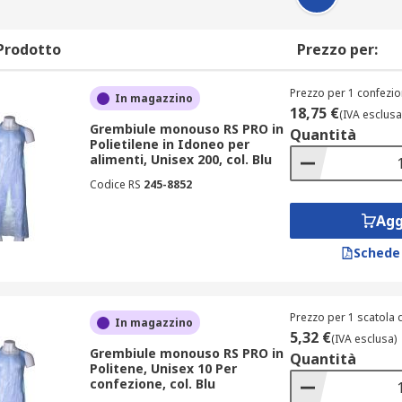
Prodotto
Prezzo per:
Prezzo per 1 confezio
In magazzino
18,75 €
(IVA esclusa
Grembiule monouso RS PRO in
Quantità
Polietilene in Idoneo per
alimenti, Unisex 200, col. Blu
Codice RS
245-8852
Agg
Schede
Prezzo per 1 scatola 
In magazzino
5,32 €
(IVA esclusa)
Grembiule monouso RS PRO in
Quantità
Politene, Unisex 10 Per
confezione, col. Blu