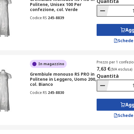
Quantità
Politene, Unisex 100 Per
confezione, col. Verde
Codice RS
245-8839
Agg
Schede
Prezzo per 1 confezio
In magazzino
7,63 €
(IVA esclusa)
Grembiule monouso RS PRO in
Quantità
Politene in Leggero, Uomo 200,
col. Bianco
Codice RS
245-8830
Agg
Schede