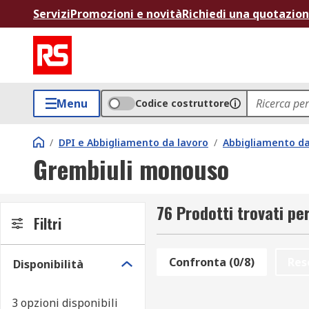
Servizi
Promozioni e novità
Richiedi una quotazio
Menu
Codice costruttore
/
DPI e Abbigliamento da lavoro
/
Abbigliamento d
Grembiuli monouso
76 Prodotti trovati p
Filtri
Confronta (0/8)
Res
Disponibilità
3 opzioni disponibili