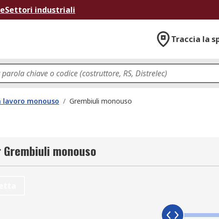
ne
Settori industriali
Traccia la s
a lavoro monouso
/
Grembiuli monouso
er Grembiuli monouso
etta