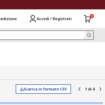
0
pedizione
Accedi / Registrati
Scarica in formato CSV
1
di
4