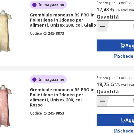
Prezzo per 1 confezio
In magazzino
17,43 €
(IVA esclusa
Grembiule monouso RS PRO in
Quantità
Polietilene in Idoneo per
alimenti, Unisex 200, col. Giallo
Codice RS
245-8873
Agg
Schede
Prezzo per 1 confezio
In magazzino
18,75 €
(IVA esclusa
Grembiule monouso RS PRO in
Quantità
Polietilene in Idoneo per
alimenti, Unisex 200, col.
Rosso
Codice RS
245-8853
Agg
Schede