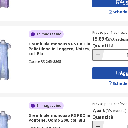
Agg
Schede
Prezzo per 1 confezio
In magazzino
15,89 €
(IVA esclusa
Grembiule monouso RS PRO in
Quantità
Polietilene in Leggero, Unisex,
col. Blu
Codice RS
245-8865
Agg
Schede
Prezzo per 1 confezio
In magazzino
7,63 €
(IVA esclusa)
Grembiule monouso RS PRO in
Quantità
Politene, Uomo 200, col. Blu