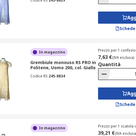
Codice RS
245-8829
Agg
Schede
Prezzo per 1 confezio
In magazzino
7,63 €
(IVA esclusa)
Grembiule monouso RS PRO in
Quantità
Politene, Uomo 200, col. Giallo
Codice RS
245-8834
Agg
Schede
Prezzo per 1 scatola 
In magazzino
39,21 €
(IVA esclusa