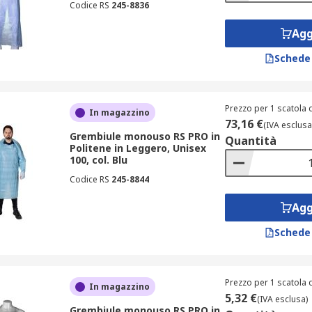
Codice RS
245-8836
Agg
Schede
Prezzo per 1 scatola 
In magazzino
73,16 €
(IVA esclusa
Grembiule monouso RS PRO in
Quantità
Politene in Leggero, Unisex
100, col. Blu
Codice RS
245-8844
Agg
Schede
Prezzo per 1 scatola 
In magazzino
5,32 €
(IVA esclusa)
Grembiule monouso RS PRO in