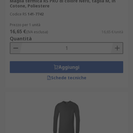
Maglia termica RS PRO di colore Nero, taglia M, in
soddisfare le diverse esigenze dei nostri clienti,
Cotone, Poliestere
offriamo varie opzioni di consegna rapide ed
Codice RS
141-7742
efficienti, con tempi di spedizione che variano da
1 a 3 giorni lavorativi.
Prezzo per 1 unità
16,65 €
(IVA esclusa)
16,65 €/unità
Quantità
Aggiungi
Schede tecniche