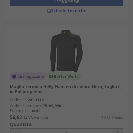
Aggiungi
Schede tecniche
In magazzino
RS Better World
Maglia termica Helly Hansen di colore Nero, taglia L,
in Polipropilene
Codice RS
201-1112
Codice costruttore
75109_990-L
Prezzo per 1 unità
56,82 €
(IVA esclusa)
56,82 €/unità
Quantità