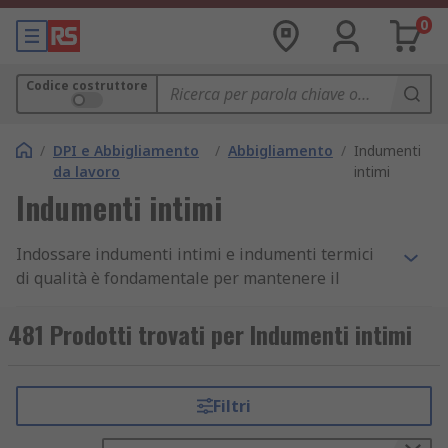
0
Codice costruttore
/
DPI e Abbigliamento
/
Abbigliamento
/
Indumenti
da lavoro
intimi
Indumenti intimi
Indossare indumenti intimi e indumenti termici
di qualità è fondamentale per mantenere il
giusto equilibrio tra calore e traspirabilità
quando si lavora all’esterno o in un ambiente
481 Prodotti trovati per Indumenti intimi
freddo. Maglie e pantaloni termici sono
progettati per proteggervi, allontanando il
sudore e mantenendo il corpo asciutto e
Filtri
confortevole. Questi capi sono ideali anche per
ambienti caldi, grazie alla capacità di