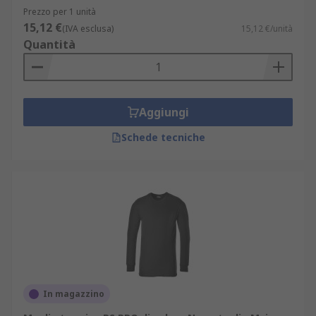
responsabilità sociale.
Prezzo per 1 unità
15,12 €
(IVA esclusa)
15,12 €/unità
I nostri indumenti intimi, indumenti termici e
Quantità
pantaloni termici rappresentano la soluzione
ideale per ogni contesto lavorativo. Scoprite tutta
la gamma visitando la sezione dedicata
all’
abbigliamento da lavoro
, progettata per
Aggiungi
offrirvi comfort, sicurezza e stile in ogni
Schede tecniche
situazione.
Marchi disponibili e opzioni di
consegna
Per garantire la massima qualità, collaboriamo
con marchi leader come Helly Hansen, ProGARM
e RS PRO, offrendo una selezione accurata di
maglie, pantaloni e in generale indumenti intimi
In magazzino
e termici. Per garantire la massima flessibilità e