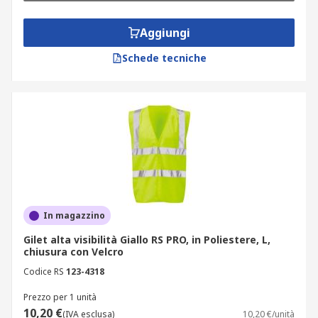
Taglia
: gamma da Small a XXXL
Colore
: arancione, giallo
Aggiungi
Proprietà speciali
: Gilet antistatici,
Schede tecniche
ritardanti la fiamma, traspiranti
Applicazioni
Strade private, Autostrade e strade
extraurbane, Gallerie e aeroporti
Applicazioni industriali
Cantieri edili
In magazzino
Magazzini
Gilet alta visibilità Giallo RS PRO, in Poliestere, L,
Attività all'aperto (anche per gite
chiusura con Velcro
scolastiche)
Codice RS
123-4318
Perché scegliere RS per l'alta
Prezzo per 1 unità
10,20 €
(IVA esclusa)
10,20 €/unità