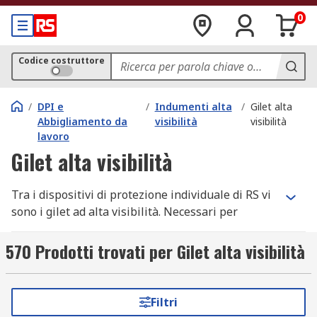
0
Codice costruttore
/
DPI e
/
Indumenti alta
/
Gilet alta
Abbigliamento da
visibilità
visibilità
lavoro
Gilet alta visibilità
Tra i dispositivi di protezione individuale di RS vi
sono i gilet ad alta visibilità. Necessari per
indicare la propria presenza
durante lo
svolgimento di attività anche nelle
condizioni
570 Prodotti trovati per Gilet alta visibilità
più critiche
, sono l’alleato di cui avete bisogno.
Realizzati con materiali leggeri che garantiscono
comfort e grande vestibilità, sono lavabili e
Filtri
forniti in una vasta gamma di design per