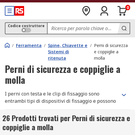
0
Codice costruttore
/
Ferramenta
/
Spine, Chiavette e
/
Perni di sicurezza
Sistemi di
e coppiglie a
ritenuta
molla
Perni di sicurezza e coppiglie a
molla
I perni con testa e le clip di fissaggio sono
entrambi tipi di dispositivi di fissaggio e possono
essere utilizzati al posto di bulloni e rivetti. Sono
molto popolari poiché sono forti, durevoli e
26 Prodotti trovati per Perni di sicurezza e
forniscono una soluzione di fissaggio
coppiglie a molla
conveniente e sono disponibili in diversi