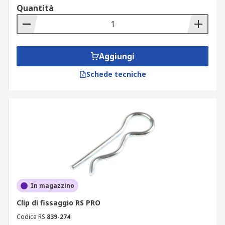
I perni a testa piana e le clip di fissaggio sono tipi
Quantità
di dispositivi di fissaggio estremamente comuni
grazie alla loro resistenza alla ruggine e alla
corrosione, e si possono trovare in varie
applicazioni, come ad esempio:
Aggiungi
Schede tecniche
Edilizia
Produzione
Installazione di mobili
Macchine agricole
Settore automobilistico
Marine (vele sulle barche)
Progetti fai da te
In magazzino
Clip di fissaggio RS PRO
Codice RS
839-274