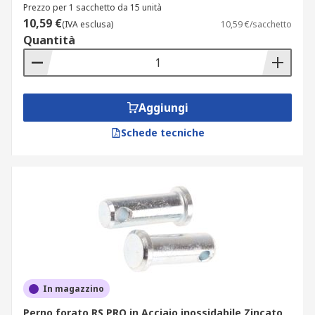
Prezzo per 1 sacchetto da 15 unità
10,59 €
(IVA esclusa)
10,59 €/sacchetto
Quantità
Aggiungi
Schede tecniche
In magazzino
Perno forato RS PRO in Acciaio inossidabile Zincato