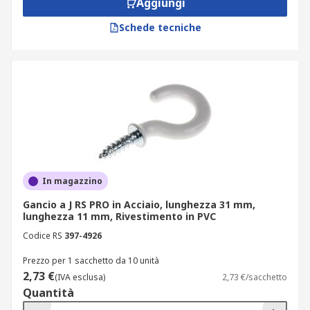
Aggiungi
una gamma di dimensioni.
Schede tecniche
Come si usano i ganci a vite
I ganci a vite sono più comunemente usati come
ganci per appendere. Sono anche utilizzati per
fissare cavi, fili e corde alle pareti.
Vengono inseriti a mano e possono essere
avvitati direttamente nel legno e in altri substrati
morbidi simili.
In magazzino
Gancio a J RS PRO in Acciaio, lunghezza 31 mm,
In muratura possono essere utilizzati anche in
lunghezza 11 mm, Rivestimento in PVC
combinazione con un tassello in plastica.
Codice RS
397-4926
Si consiglia di utilizzare un foro preforato
Prezzo per 1 sacchetto da 10 unità
leggermente più piccolo del diametro del gancio a
2,73 €
(IVA esclusa)
2,73 €/sacchetto
vite.
Quantità