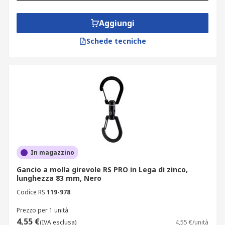
Aggiungi
Schede tecniche
In magazzino
Gancio a molla girevole RS PRO in Lega di zinco,
lunghezza 83 mm, Nero
Codice RS
119-978
Prezzo per 1 unità
4,55 €
(IVA esclusa)
4,55 €/unità