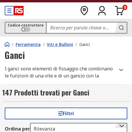
0
Codice costruttore
/
Ferramenta
/
Viti e Bulloni
/
Ganci
Ganci
I ganci sono elementi di fissaggio che combinano
le funzioni di una vite e di un gancio con la
capacità di sopportare carichi pesanti in
molteplici applicazioni.
147 Prodotti trovati per Ganci
A cosa servono i ganci a vite
Filtri
I ganci a vite sono estremamente versatili.
Risultano molto resistenti e alcuni modelli sono
Ordina per
Rilevanza