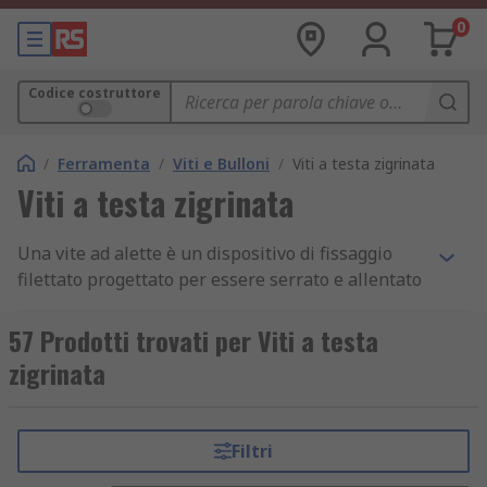
0
Codice costruttore
/
Ferramenta
/
Viti e Bulloni
/
Viti a testa zigrinata
Viti a testa zigrinata
Una vite ad alette è un dispositivo di fissaggio
filettato progettato per essere serrato e allentato
manualmente senza l'uso di utensili. La testa
della vite ad alette è zigrinata per fornire una
57 Prodotti trovati per Viti a testa
maggiore presa ed evitare lo scivolamento
zigrinata
durante il serraggio e l'allentamento. Il diametro
della testa della vite è grande per una maggiore
facilità d'uso e fornisce anche un alto grado di
Filtri
precisione di rotazione.