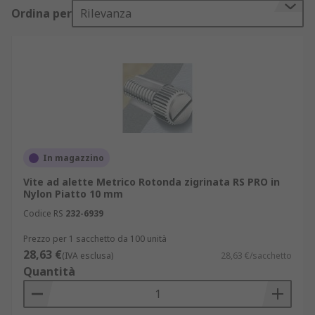
Tipi di viti ad alette
Ordina per
Rilevanza
Queste viti possono essere realizzate in
un'ampia gamma di materiali, tra cui acciaio,
ottone, nylon e resina. È disponibile anche
un'ampia gamma di dimensioni della filettatura e
lunghezze.
Applicazioni
In magazzino
Vite ad alette Metrico Rotonda zigrinata RS PRO in
Le viti ad alette sono ideali per l'uso in macchine
Nylon Piatto 10 mm
e computer in cui lo spazio è limitato e gli
Codice RS
232-6939
utensili di fissaggio non possono essere
utilizzati.
Prezzo per 1 sacchetto da 100 unità
28,63 €
(IVA esclusa)
28,63 €/sacchetto
Quantità