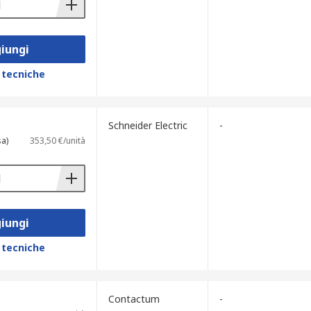
iungi
 tecniche
Schneider Electric
-
sa)
353,50 €/unità
iungi
 tecniche
Contactum
-