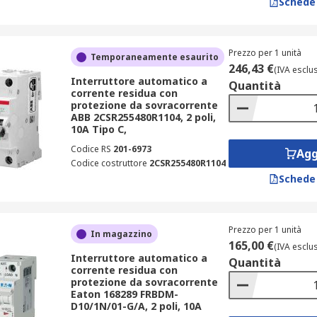
Schede
Prezzo per 1 unità
Temporaneamente esaurito
246,43 €
(IVA esclu
Interruttore automatico a
Quantità
corrente residua con
protezione da sovracorrente
ABB 2CSR255480R1104, 2 poli,
10A Tipo C,
Codice RS
201-6973
Agg
Codice costruttore
2CSR255480R1104
Schede
Prezzo per 1 unità
In magazzino
165,00 €
(IVA esclu
Interruttore automatico a
Quantità
corrente residua con
protezione da sovracorrente
Eaton 168289 FRBDM-
D10/1N/01-G/A, 2 poli, 10A