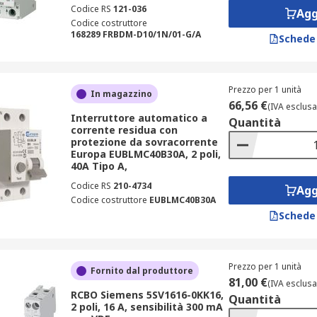
Codice RS
121-036
Agg
Codice costruttore
168289 FRBDM-D10/1N/01-G/A
Schede
Prezzo per 1 unità
In magazzino
66,56 €
(IVA esclusa
Interruttore automatico a
Quantità
corrente residua con
protezione da sovracorrente
Europa EUBLMC40B30A, 2 poli,
40A Tipo A,
Codice RS
210-4734
Agg
Codice costruttore
EUBLMC40B30A
Schede
Prezzo per 1 unità
Fornito dal produttore
81,00 €
(IVA esclusa
RCBO Siemens 5SV1616-0KK16,
Quantità
2 poli, 16 A, sensibilità 300 mA