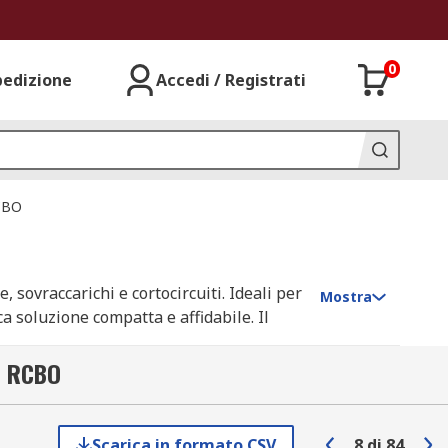
0
pedizione
Accedi / Registrati
RCBO
 sovraccarichi e cortocircuiti. Ideali per
Mostra
ca soluzione compatta e affidabile. Il
 IEC/EN, pronti per l’installazione in
 - RCBO
Scarica in formato CSV
8
di
84