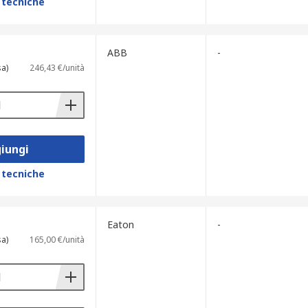
 tecniche
ABB
-
sa)
246,43 €/unità
iungi
 tecniche
Eaton
-
sa)
165,00 €/unità