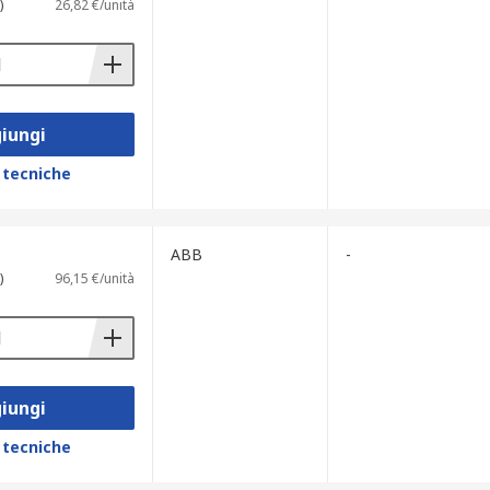
)
26,82 €/unità
iungi
 tecniche
ABB
-
)
96,15 €/unità
iungi
 tecniche