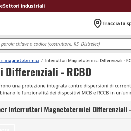
ne
Settori industriali
Traccia la s
ori magnetotermici
/
Interruttori Magnetotermici Differenziali - 
i Differenziali - RCBO
rono una protezione integrata contro dispersioni di corrente,
ombinano le funzionalità dei dispositivi MCB e RCCB in un’uni
on diverse configurazioni tecniche, conformi agli standard
per Interruttori Magnetotermici Differenziali
etta