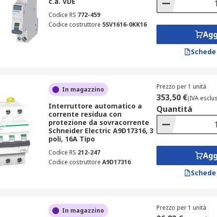
c.a. VDE
Codice RS
772-459
Codice costruttore
5SV1616-0KK16
Agg
Schede
Prezzo per 1 unità
In magazzino
353,50 €
(IVA esclu
Interruttore automatico a
Quantità
corrente residua con
protezione da sovracorrente
Schneider Electric A9D17316, 3
poli, 16A Tipo
Codice RS
212-247
Agg
Codice costruttore
A9D17316
Schede
Prezzo per 1 unità
In magazzino