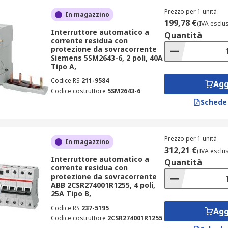
egna
Prezzo per 1 unità
In magazzino
199,78 €
(IVA esclu
Interruttore automatico a
Quantità
cbos di altissima qualità e prestazioni. Tra i marchi disponi
corrente residua con
protezione da sovracorrente
Siemens 5SM2643-6, 2 poli, 40A
Tipo A,
do efficiente alle diverse esigenze progettuali e operative,
Codice RS
211-9584
Agg
riano da 1 a 3 giorni lavorativi, permettendoti di acquistare 
Codice costruttore
5SM2643-6
mpi più adatti al tuo progetto.
Schede
Prezzo per 1 unità
In magazzino
312,21 €
(IVA esclu
Interruttore automatico a
Quantità
corrente residua con
protezione da sovracorrente
ABB 2CSR274001R1255, 4 poli,
25A Tipo B,
Codice RS
237-5195
Agg
Codice costruttore
2CSR274001R1255