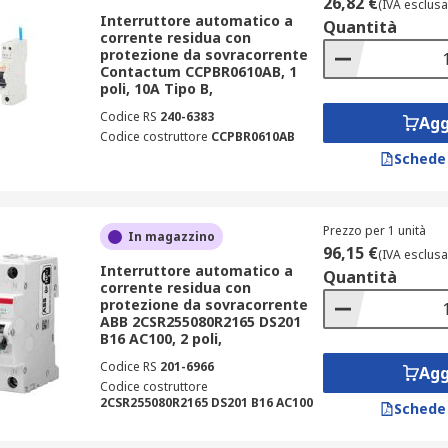
26,82 €
(IVA esclusa
Interruttore automatico a
Quantità
corrente residua con
protezione da sovracorrente
Contactum CCPBR0610AB, 1
poli, 10A Tipo B,
Codice RS
240-6383
Agg
Codice costruttore
CCPBR0610AB
Schede
Prezzo per 1 unità
In magazzino
96,15 €
(IVA esclusa
Interruttore automatico a
Quantità
corrente residua con
protezione da sovracorrente
ABB 2CSR255080R2165 DS201
B16 AC100, 2 poli,
Codice RS
201-6966
Agg
Codice costruttore
2CSR255080R2165 DS201 B16 AC100
Schede