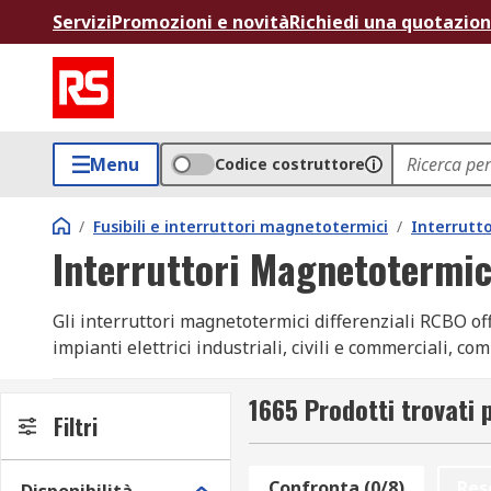
Servizi
Promozioni e novità
Richiedi una quotazio
Menu
Codice costruttore
/
Fusibili e interruttori magnetotermici
/
Interrutt
Interruttori Magnetotermic
Gli interruttori magnetotermici differenziali RCBO off
impianti elettrici industriali, civili e commerciali, c
nostro catalogo propone una gamma completa di RCBO c
quadri elettrici e sistemi complessi.
1665 Prodotti trovati 
Filtri
Vantaggi dell'utilizzo di RCBO
Confronta (0/8)
Res