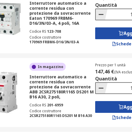
Interruttore automatico a
Quantità
ino agli impianti industriali complessi, gli RCBOssi adattano 
corrente residua con
protezione da sovracorrente
ibuzioni più complesse, valuta l’uso combinato con
interrutt
Eaton 170969 FRBM6-
D16/3N/03-A, 4 poli, 16A
sori spesso utilizzati in combinazione con gli interruttori 
Codice RS
123-708
Agg
Codice costruttore
erare
170969 FRBM6-D16/3N/03-A
Schede
è possibile individuare in modo semplice e veloce ulteriori car
nterruttori magnetotermici differenziali. Ecco alcune specifi
Prezzo per 1 unità
In magazzino
147,46 €
(IVA esclu
Interruttore automatico a
;
Quantità
corrente residua con
protezione da sovracorrente
ABB 2CSR275180R1165 DS201 M
uida DIN;
B16 A30, 2 poli,
Codice RS
201-6959
O; RCCB; RCD;
Agg
Codice costruttore
2CSR275180R1165 DS201 M B16 A30
Schede
no a 15kA.