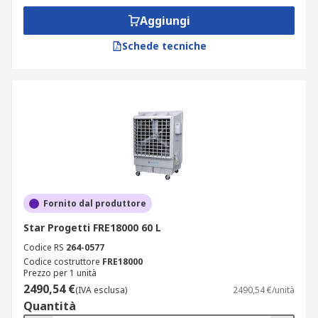
raffreddano. Sono anche efficienti dal punto di
Aggiungi
vista energetico e possono essere meno costosi
Schede tecniche
da gestire rispetto ai condizionatori tradizionali.
Tuttavia, poiché aggiungono umidità all'aria,
potrebbero non essere altrettanto efficaci nei
climi umidi e richiedono una manutenzione
regolare per evitare la proliferazione di batteri e
altri microrganismi all'interno del serbatoio
dell'acqua e del cuscinetto di raffreddamento.
Fornito dal produttore
Star Progetti FRE18000 60 L
Codice RS
264-0577
Codice costruttore
FRE18000
Prezzo per 1 unità
2490,54 €
(IVA esclusa)
2490,54 €/unità
Quantità