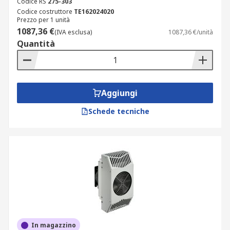
Codice RS
275-303
Codice costruttore
TE162024020
Prezzo per 1 unità
1087,36 €
(IVA esclusa)
1087,36 €/unità
Quantità
Aggiungi
Schede tecniche
In magazzino