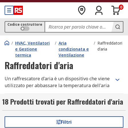
0
Codice costruttore
/
HVAC, Ventilatori
/
Aria
/
Raffreddatori
e Gestione
condizionata e
d'aria
termica
Ventilazione
Raffreddatori d'aria
Un raffrescatore d'aria è un dispositivo che viene
utilizzato per abbassare la temperatura dell'aria
in una stanza. I raffrescatori d'aria funzionano
aspirando l'aria calda che passa su un elemento
18 Prodotti trovati per Raffreddatori d'aria
di raffreddamento e rilasciando poi l'aria
raffrescata nell'ambiente. Esistono diversi tipi di
raffreddatori d'aria, ma uno dei più diffusi è il
Filtri
raffrescatore evaporativo.