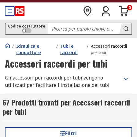
0
Codice costruttore
/
Idraulica e
/
Tubi e
/
Accessori raccordi
condutture
raccordi
per tubi
Accessori raccordi per tubi
Gli accessori per raccordi per tubi vengono
utilizzati per facilitare l'installazione dei tubi
dell'acqua e del riscaldamento. Le coperture per
tubi e i collari sono progettati per migliorare
67 Prodotti trovati per Accessori raccordi
l'aspetto delle tubazioni, come;
Tubi in PVC
e
per tubi
punti di ingresso. Alcuni coperchi forniscono
anche una certa protezione per il tubo. I coperchi
per tubi standard sono solitamente in plastica
Filtri
bianca o metallo.