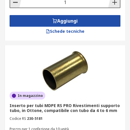
accessori includono:
Raccogli clip
Aggiungi
Collari per tubi e coperchi per tubi
Schede tecniche
Fascette stringitubo
Rivestimento di supporto per tubi - i
raccordi per tubi MDPE (polietilene medio)
sono durevoli e flessibili e hanno un'ottima
resistenza ai prodotti chimici.
In magazzino
Inserto per tubi MDPE RS PRO Rivestimenti supporto
tubo, in Ottone, compatibile con tubo da 4 to 6 mm
Codice RS
230-5181
Prezzo per 1 confezione da 10 unità