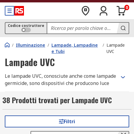
0
Codice costruttore
/
Illuminazione
/
Lampade, Lampadine
/
Lampade
e Tubi
UVC
Lampade UVC
Le lampade UVC, conosciute anche come lampade
germicide, sono dispositivi che producono luce
ultravioletta a onde corte, nota come UV-C.
38 Prodotti trovati per Lampade UVC
La radiazione UV-C ha dimostrato di essere
altamente efficace nella disinfezione dell'aria,
dell'acqua e di alcune superfici, riducendo il
Filtri
rischio di infezioni da batteri, virus e protozoi.