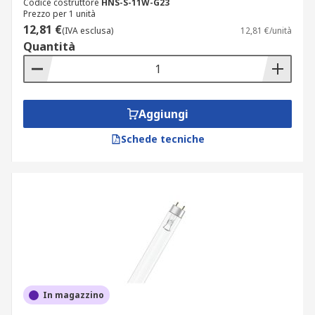
Codice costruttore
HNS-S-11W-G23
Prezzo per 1 unità
12,81 €
(IVA esclusa)
12,81 €/unità
Quantità
Aggiungi
Schede tecniche
In magazzino