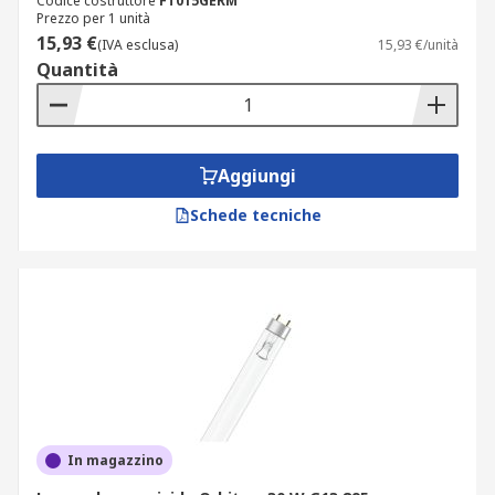
Codice costruttore
FT015GERM
Prezzo per 1 unità
È quindi necessario che i tecnici seguano
15,93 €
(IVA esclusa)
15,93 €/unità
rigorosamente le pratiche di sicurezza
Quantità
raccomandate, utilizzando dispositivi di
protezione individuale come occhiali protettivi e
indumenti appropriati, per evitare qualsiasi
esposizione nociva alla luce ultravioletta.
Aggiungi
Schede tecniche
In magazzino