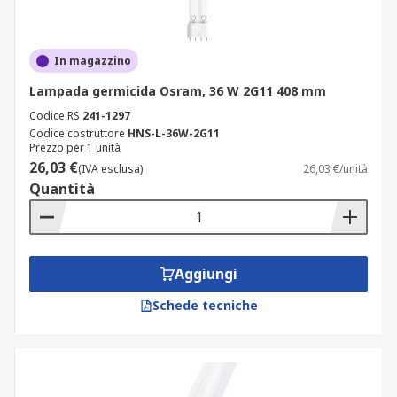
In magazzino
Lampada germicida Osram, 36 W 2G11 408 mm
Codice RS
241-1297
Codice costruttore
HNS-L-36W-2G11
Prezzo per 1 unità
26,03 €
(IVA esclusa)
26,03 €/unità
Quantità
Aggiungi
Schede tecniche