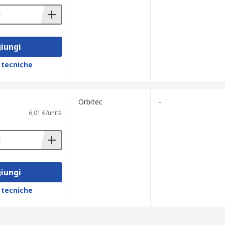
iungi
 tecniche
Orbitec
-
6,01 €/unità
iungi
 tecniche