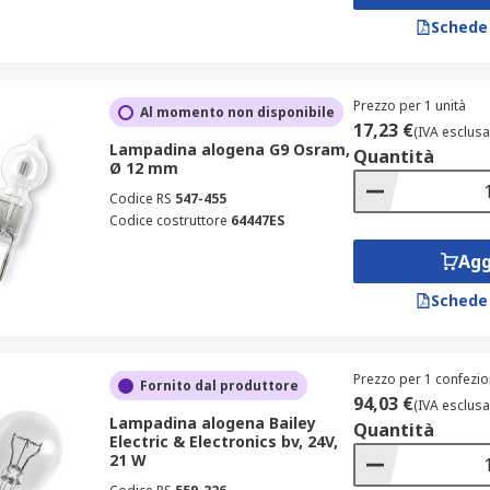
Schede
Prezzo per 1 unità
Al momento non disponibile
17,23 €
(IVA esclusa
Lampadina alogena G9 Osram,
Quantità
Ø 12 mm
Codice RS
547-455
Codice costruttore
64447ES
Agg
Schede
Prezzo per 1 confezio
Fornito dal produttore
94,03 €
(IVA esclusa
Lampadina alogena Bailey
Quantità
Electric & Electronics bv, 24V,
21 W