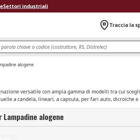
ne
Settori industriali
Traccia la s
mpadine alogene
nazione versatile con ampia gamma di modelli tra cui scegli
e a candela, lineari, a capsula, per fari auto, dicroiche e a
, Orbitec, Sylvania, Philips, GE e RS PRO.
er Lampadine alogene
etta