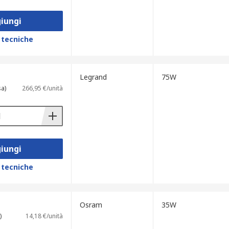
iungi
 tecniche
Legrand
75W
sa)
266,95 €/unità
iungi
 tecniche
Osram
35W
)
14,18 €/unità