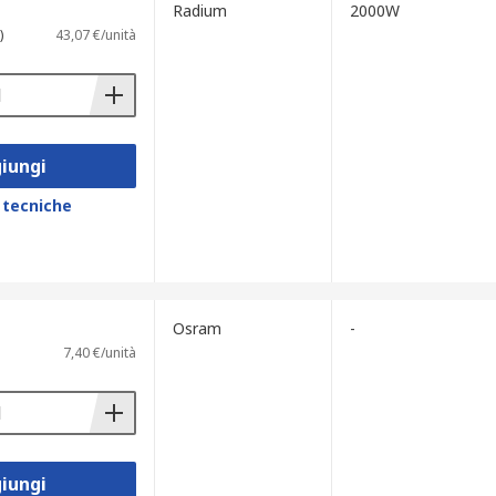
Radium
2000W
 lampadina e riduzione dell'aspettativa di
)
43,07 €/unità
i tipiche, la durata prevista di un
iungi
 tecniche
inazione a fascio diffuso per
Osram
-
7,40 €/unità
iungi