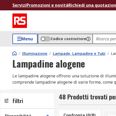
Servizi
Promozioni e novità
Richiedi una quotazio
Menu
Codice costruttore
/
Illuminazione
/
Lampade, Lampadine e Tubi
/
La
Lampadine alogene
Le lampadine alogene offrono una soluzione di illumi
comprende lampadine alogene di varie forme, come quell
Lavoriamo con marchi leader del settore, tra cui Osram
48 Prodotti trovati p
Filtri
Come funzionano le lampadine alogene
Confronta (0/8)
Res