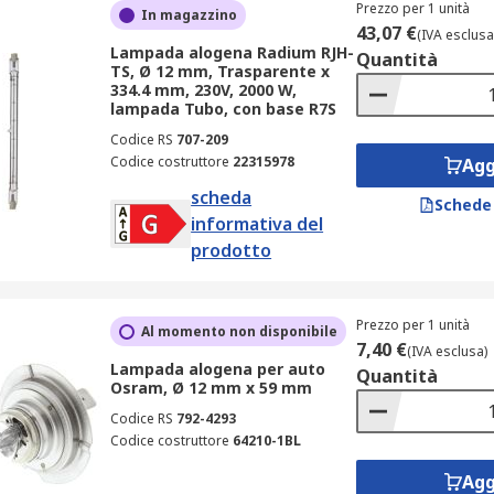
Prezzo per 1 unità
In magazzino
possono causare riscaldamento irregolare durante l'uso della
43,07 €
(IVA esclusa
Lampada alogena Radium RJH-
Quantità
TS, Ø 12 mm, Trasparente x
to alle altre lampadine a risparmio energetico. In condizion
334.4 mm, 230V, 2000 W,
lampada Tubo, con base R7S
Codice RS
707-209
minati.
Codice costruttore
22315978
Agg
scheda
Schede
informativa del
prodotto
ettori, compresi: fari per auto, luci armadio di lavoro, illum
Prezzo per 1 unità
Al momento non disponibile
7,40 €
(IVA esclusa)
Lampada alogena per auto
Quantità
Osram, Ø 12 mm x 59 mm
Codice RS
792-4293
Codice costruttore
64210-1BL
Agg