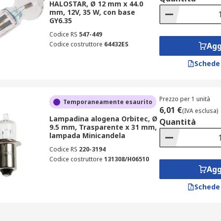
HALOSTAR, Ø 12 mm x 44.0
mm, 12V, 35 W, con base
GY6.35
Codice RS
547-449
Codice costruttore
64432ES
Agg
Schede
Prezzo per 1 unità
Temporaneamente esaurito
6,01 €
(IVA esclusa)
Lampadina alogena Orbitec, Ø
Quantità
9.5 mm, Trasparente x 31 mm,
lampada Minicandela
Codice RS
220-3194
Codice costruttore
131308/H06510
Agg
Schede