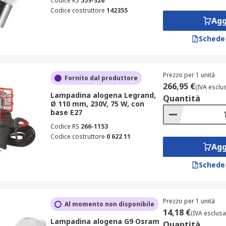
Codice RS
559-326
Codice costruttore
142355
Agg
Schede
Prezzo per 1 unità
Fornito dal produttore
266,95 €
(IVA esclu
Lampadina alogena Legrand,
Quantità
Ø 110 mm, 230V, 75 W, con
base E27
Codice RS
266-1153
Codice costruttore
0 622 11
Agg
Schede
Prezzo per 1 unità
Al momento non disponibile
14,18 €
(IVA esclusa
Lampadina alogena G9 Osram
Quantità