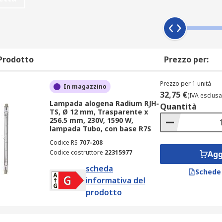
 che svolge un ruolo fondamentale nella protezione del filam
elevata efficienza luminosa nel tempo.
Prodotto
Prezzo per:
amento, questo inizia a bruciare ad alte temperature ed il p
Prezzo per 1 unità
In magazzino
enza, le alogene possono essere facilmente sostituite in mo
32,75 €
(IVA esclusa
Lampada alogena Radium RJH-
Quantità
TS, Ø 12 mm, Trasparente x
256.5 mm, 230V, 1590 W,
lampada Tubo, con base R7S
Codice RS
707-208
onomiche, anche se non le più efficienti dal punto di vista 
Codice costruttore
22315977
Agg
scheda
a vengono accese
Schede
informativa del
tti
prodotto
 di resa cromatica) e sono ideali per le applicazioni con col
cappuccio a baionetta e opzioni di fissaggio a vite Edison