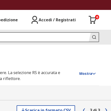
0
pedizione
Accedi / Registrati
ere. La selezione RS è accurata e
Mostra
 riflettore.
Scarica in formato CSV
3
di
3