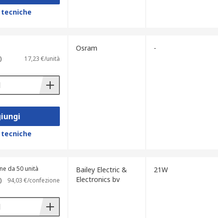
 tecniche
Osram
-
)
17,23 €/unità
iungi
 tecniche
ne da 50 unità
Bailey Electric &
21W
Electronics bv
)
94,03 €/confezione