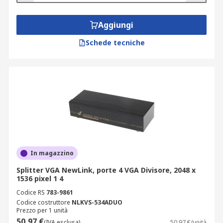
Aggiungi
Schede tecniche
In magazzino
Splitter VGA NewLink, porte 4 VGA Divisore, 2048 x
1536 pixel 1 4
Codice RS
783-9861
Codice costruttore
NLKVS-534ADUO
Prezzo per 1 unità
50,97 €
(IVA esclusa)
50,97 €/unità