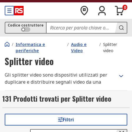
0
Codice costruttore
/
Informatica e
/
Audio e
/
Splitter
periferiche
Video
video
Splitter video
Gli splitter video sono dispositivi utilizzati per
duplicare e distribuire segnali video da una
sorgente a più destinazioni, senza perdita di
qualità.
131 Prodotti trovati per Splitter video
Come funzionano gli splitter video
Filtri
ll processo di funzionamento si articola in diverse
fasi: