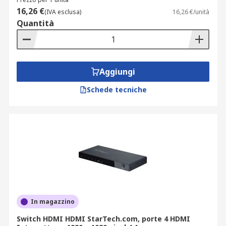
Splitter DisplayPort: simili agli splitter
16,26 €
(IVA esclusa)
16,26 €/unità
HDMI, questi dispositivi consentono di
Quantità
condividere un segnale DisplayPort su più
display. Sono spesso usati in ambienti
aziendali e di design grafico, ove è richiesta
una visualizzazione estesa
Aggiungi
Splitter/Matrix AV: sono dispositivi più
Schede tecniche
avanzati e consentono di distribuire segnali
audio e video su molteplici display e fonti.
Possono essere utilizzati in ambienti di
presentazione, sale conferenze e
applicazioni di intrattenimento
Nel catalogo RS online sono disponibili inoltre
diversi modelli di switch video come ad esempio:
Switch VGA, Switch HDMI-VGA, Switch DVI-VGA.
In magazzino
Switch HDMI HDMI StarTech.com, porte 4 HDMI