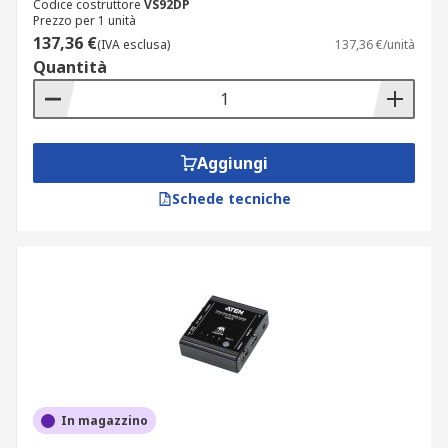
Codice costruttore
VS92DP
Prezzo per 1 unità
137,36 €
(IVA esclusa)
137,36 €/unità
Quantità
Aggiungi
Schede tecniche
In magazzino