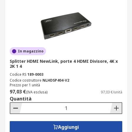
In magazzino
Splitter HDMI NewLink, porte 4 HDMI Divisore, 4K x
2K 1 4
Codice RS
189-0003
Codice costruttore
NLHDSP404-V2
Prezzo per 1 unità
97,03 €
(IVA esclusa)
97,03 €/unità
Quantità
Aggiungi