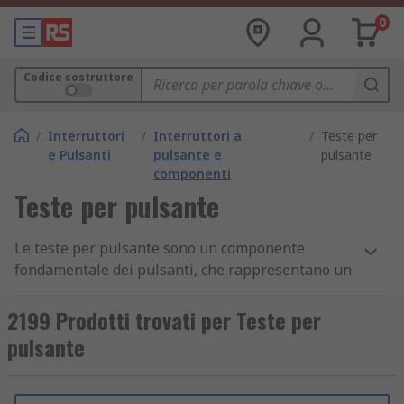
0
Codice costruttore
/
Interruttori
/
Interruttori a
/
Teste per
e Pulsanti
pulsante e
pulsante
componenti
Teste per pulsante
Le teste per pulsante sono un componente
fondamentale dei pulsanti, che rappresentano un
semplice meccanismo di commutazione utilizzato
per controllare un aspetto di una macchina o di
2199 Prodotti trovati per Teste per
un dispositivo. Sono la parte che viene premuta
pulsante
per azionare l'interruttore e sono spesso
costituiti da un materiale rigido come metallo o
plastica.