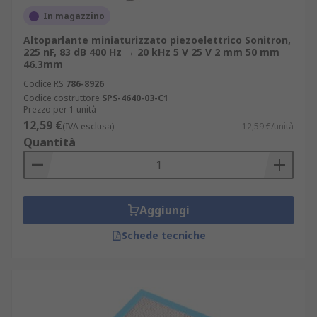
In magazzino
Altoparlante miniaturizzato piezoelettrico Sonitron,
225 nF, 83 dB 400 Hz → 20 kHz 5 V 25 V 2 mm 50 mm
46.3mm
Codice RS
786-8926
Codice costruttore
SPS-4640-03-C1
Prezzo per 1 unità
12,59 €
(IVA esclusa)
12,59 €/unità
Quantità
Aggiungi
Schede tecniche