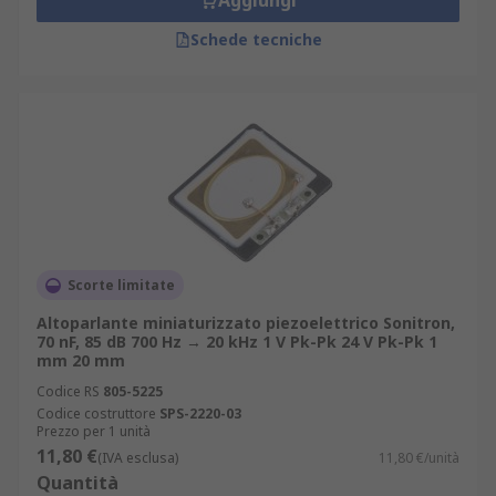
Aggiungi
Schede tecniche
Scorte limitate
Altoparlante miniaturizzato piezoelettrico Sonitron,
70 nF, 85 dB 700 Hz → 20 kHz 1 V Pk-Pk 24 V Pk-Pk 1
mm 20 mm
Codice RS
805-5225
Codice costruttore
SPS-2220-03
Prezzo per 1 unità
11,80 €
(IVA esclusa)
11,80 €/unità
Quantità