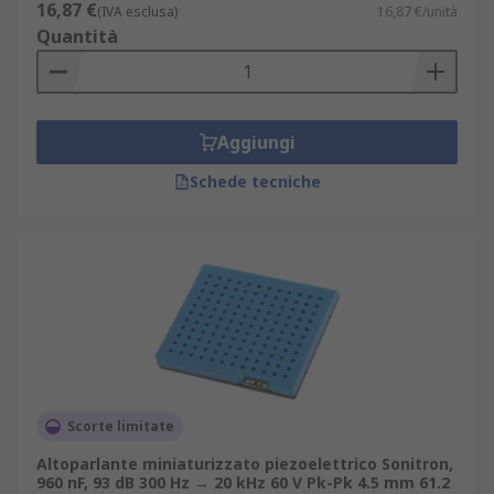
16,87 €
(IVA esclusa)
16,87 €/unità
piezoelettrici
Quantità
Gli altoparlanti miniaturizzati piezoelettrici
variano in termini di capacità, gamma di
frequenza e livello acustico. Hanno anche diversi
Aggiungi
metodi di connessione, sia che si tratti di piazzole
Schede tecniche
di saldatura o semplicemente di colla. Gli
altoparlanti possono essere di dimensioni
diverse, anche, che influisce sul suono che
possono produrre.
Scorte limitate
Altoparlante miniaturizzato piezoelettrico Sonitron,
960 nF, 93 dB 300 Hz → 20 kHz 60 V Pk-Pk 4.5 mm 61.2