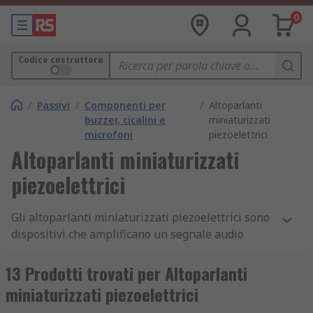
0
Codice costruttore
/
Passivi
/
Componenti per
/
Altoparlanti
buzzer, cicalini e
miniaturizzati
microfoni
piezoelettrici
Altoparlanti miniaturizzati
piezoelettrici
Gli altoparlanti miniaturizzati piezoelettrici sono
dispositivi che amplificano un segnale audio
utilizzando piezoelettricità - un tipo di carica
elettrica creata quando determinati materiali,
13 Prodotti trovati per Altoparlanti
come ceramica, sono posti sotto sforzo meccanico.
miniaturizzati piezoelettrici
Si distinguono dagli altri tipi di altoparlanti per