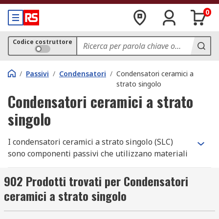
0
Codice costruttore
/
Passivi
/
Condensatori
/
Condensatori ceramici a
strato singolo
Condensatori ceramici a strato
singolo
I condensatori ceramici a strato singolo (SLC)
sono componenti passivi che utilizzano materiali
ceramici come isolante.
902 Prodotti trovati per Condensatori
Sono simili nella costruzione ai
condensatori
ceramici a strato singolo
ceramici multistrato
ma con un solo strato di
materiale isolante invece che strati multipli.