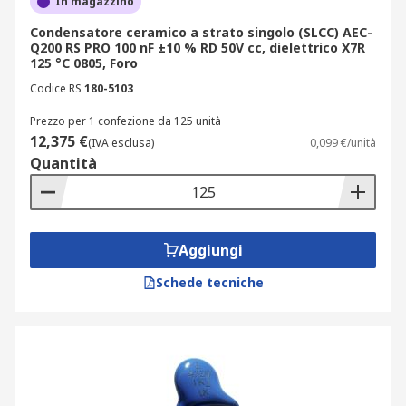
In magazzino
livello di capacità, se necessario, in una
Condensatore ceramico a strato singolo (SLCC) AEC-
particolare applicazione.
Q200 RS PRO 100 nF ±10 % RD 50V cc, dielettrico X7R
125 °C 0805, Foro
I condensatori ceramici a strato singolo
sono spesso utilizzati per compensazione
Codice RS
180-5103
della temperatura, accoppiamento e
Prezzo per 1 confezione da 125 unità
disaccoppiamento, circuiti risonanti, bypass,
12,375 €
(IVA esclusa)
0,099 €/unità
alimentazione CA e applicazioni di
Quantità
filtraggio.
Aggiungi
Schede tecniche