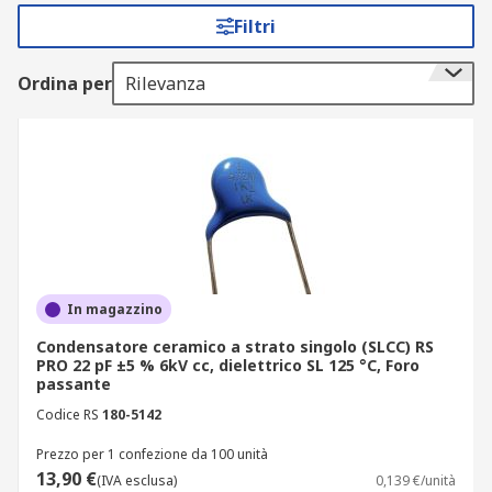
Filtri
Il catalogo RS online offre un'ampia gamma di
dispositivi di alta qualità dei principali marchi del
settore, tra cui Vishay, Murata, KEMET, AVX e,
Ordina per
Rilevanza
naturalmente, RS PRO.
Tipi di condensatori ceramici a strato
singolo
I dispositivi SLC possono essere divisi in due
categorie principali: Classe 1 e Classe 2.
In magazzino
SLCS Classe 1. Sono estremamente stabili,
Condensatore ceramico a strato singolo (SLCC) RS
accurati e con perdite ridotte. Offrono
PRO 22 pF ±5 % 6kV cc, dielettrico SL 125 °C, Foro
tensione, temperatura e frequenza tra le
passante
più affidabili. Comunemente presenti nei
Codice RS
180-5142
circuiti risonanti come le radio.
Prezzo per 1 confezione da 100 unità
SLCS Classe 2. I modelli SLCS sono dotati di
13,90 €
(IVA esclusa)
0,139 €/unità
un dielettrico estremamente permissivo che