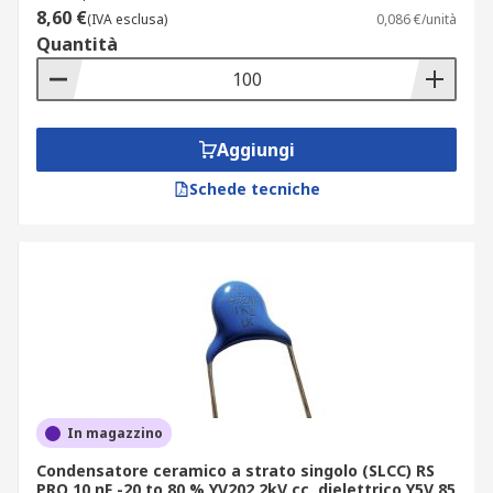
8,60 €
(IVA esclusa)
0,086 €/unità
Quantità
Aggiungi
Schede tecniche
In magazzino
Condensatore ceramico a strato singolo (SLCC) RS
PRO 10 nF -20 to 80 % YV202 2kV cc, dielettrico Y5V 85