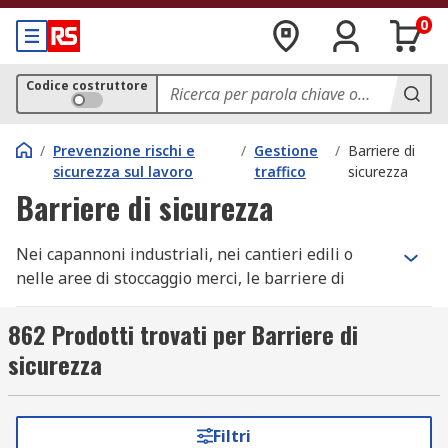
0
Codice costruttore
/
Prevenzione rischi e
/
Gestione
/
Barriere di
sicurezza sul lavoro
traffico
sicurezza
Barriere di sicurezza
Nei capannoni industriali, nei cantieri edili o
nelle aree di stoccaggio merci, le barriere di
sicurezza industriali delimitano percorsi,
proteggono persone e separano zone pericolose
862 Prodotti trovati per Barriere di
da quelle operative. Su RS trovi barriere
sicurezza
antinfortunistiche fisse e temporanee, in acciaio,
plastica o polipropilene, con paletti, transenne,
barriere retrattili a nastro e sistemi a catena. Che
Filtri
tu debba isolare una zona manutenzione, gestire