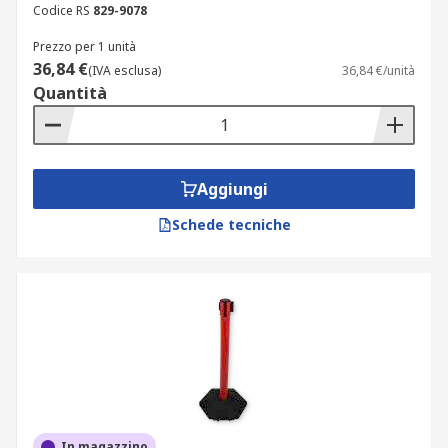
Codice RS
829-9078
elevatori;
Prezzo per 1 unità
cantieri edili e manutenzione stradale:
36,84 €
(IVA esclusa)
36,84 €/unità
isolamento di zone di scavo, deposito
Quantità
materiali e passaggio pedonale con
transenne ad alta visibilità;
magazzini logistici e centri di distribuzione:
gestione code, corsie pedonali protette e
Aggiungi
aree di carico/scarico con barriere retrattili
a nastro;
Schede tecniche
spazi pubblici e parcheggi: controllo accessi
e segregazione di aree riservate con
barriere fisse in acciaio galvanizzato e
paletti.
Le barriere antinfortunistiche sono disponibili in
colori nero, giallo, grigio, rosso, bianco, arancione
e altre colorazioni, con nastri in poliestere,
polipropilene, velluto, panno o ABS. Scegliere
In magazzino