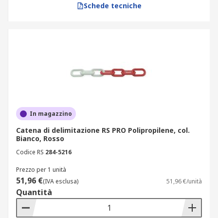
Schede tecniche
permettono di pianificare interventi di sicurezza
senza tempi di attesa imprevisti. Scegli le
barriere di sicurezza giuste per i tuoi ambienti e
acquista ora.
In magazzino
Catena di delimitazione RS PRO Polipropilene, col.
Bianco, Rosso
Codice RS
284-5216
Prezzo per 1 unità
51,96 €
(IVA esclusa)
51,96 €/unità
Quantità