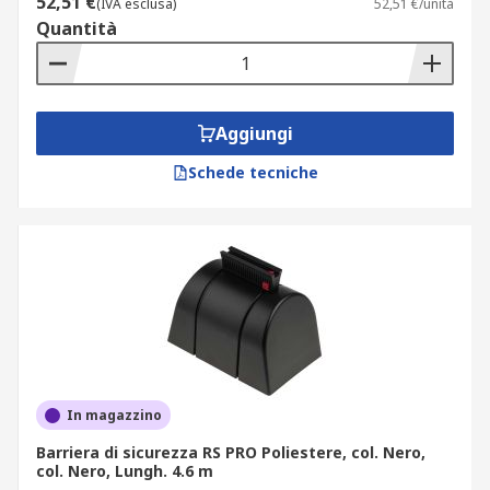
52,51 €
(IVA esclusa)
52,51 €/unità
colore barriera, colore nastro, materiale e
Quantità
contenuto kit in pochi click. Per integrare la
sicurezza stradale orizzontale, abbina le tue
barriere di sicurezza ai
dissuasori di velocità
,
ideali per ridurre la velocità nei parcheggi e nelle
Aggiungi
corsie di accesso.
Schede tecniche
Impieghi in contesti industriali e
applicazioni sul campo
Le barriere di sicurezza industriali in vendita su
RS garantiscono prestazioni stabili anche nei
contesti operativi più gravosi. Le trovi già
integrate in:
In magazzino
stabilimenti produttivi e officine: protezione
Barriera di sicurezza RS PRO Poliestere, col. Nero,
di macchinari pericolosi, separazione di
col. Nero, Lungh. 4.6 m
aree robotizzate e delimitazione di carrelli