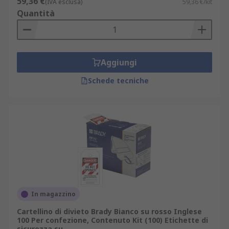
59,36 €
(IVA esclusa)
59,36 €/kit
Quantità
Aggiungi
Schede tecniche
In magazzino
Cartellino di divieto Brady Bianco su rosso Inglese
100 Per confezione, Contenuto Kit (100) Etichette di
sicurezza su