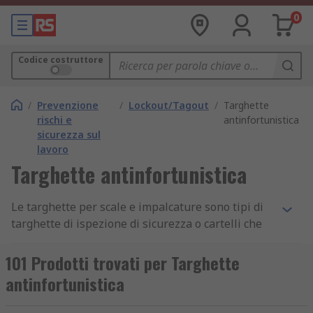
0
Codice costruttore
/
Prevenzione
/
Lockout/Tagout
/
Targhette
rischi e
antinfortunistica
sicurezza sul
lavoro
Targhette antinfortunistica
Le targhette per scale e impalcature sono tipi di
targhette di ispezione di sicurezza o cartelli che
sono fissati all'apparecchiatura per indicare
chiaramente se è sicuro da usare e quindi
101 Prodotti trovati per Targhette
prevenire gli incidenti. Le targhette per scale
antinfortunistica
fungono da registri di ispezione delle scale e
aiutano a garantire che le procedure di ispezione