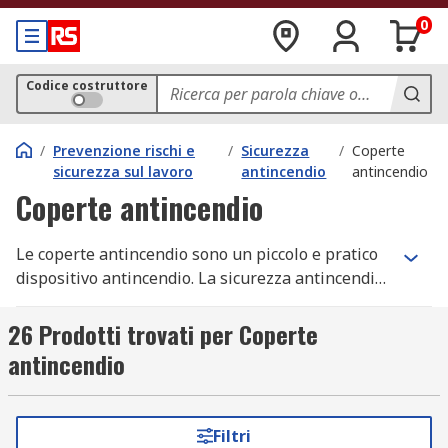
0
Codice costruttore
/
Prevenzione rischi e
/
Sicurezza
/
Coperte
sicurezza sul lavoro
antincendio
antincendio
Coperte antincendio
Le coperte antincendio sono un piccolo e pratico
dispositivo antincendio. La sicurezza antincendio
è uno dei più importanti argomenti di
discussione in tema di salute e sicurezza. Per la
26 Prodotti trovati per Coperte
conformità alle normative attuali, tutte le
antincendio
attrezzature antincendio devono essere
installate, testate e gestite
correttamente.Estintori e manichette antincendio
Filtri
sono spesso considerati come le principali