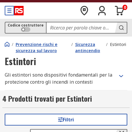
0
Codice costruttore
/
Prevenzione rischi e
/
Sicurezza
/
Estintori
sicurezza sul lavoro
antincendio
Estintori
Gli estintori sono dispositivi fondamentali per la
protezione contro gli incendi in contesti
domestici, industriali e commerciali. Tra i più
diffusi ed efficaci si trovano gli estintori a polvere
4 Prodotti trovati per Estintori
e gli estintori CO2, progettati per affrontare
specifici tipi di incendio e garantire sicurezza in
ogni situazione.
Filtri
Caratteristiche degli estintori