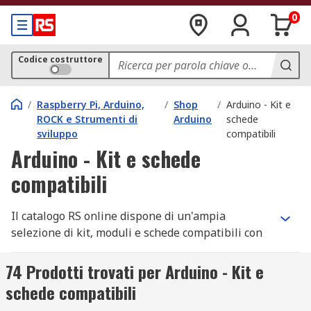
0
Codice costruttore
/
Raspberry Pi, Arduino,
/
Shop
/
Arduino - Kit e
ROCK e Strumenti di
Arduino
schede
sviluppo
compatibili
Arduino - Kit e schede
compatibili
Il catalogo RS online dispone di un'ampia
selezione di kit, moduli e schede compatibili con
Arduino, ideali per utenti entry level o avanzati.
74 Prodotti trovati per Arduino - Kit e
Tipologie di kit compatibili con Arduino
schede compatibili