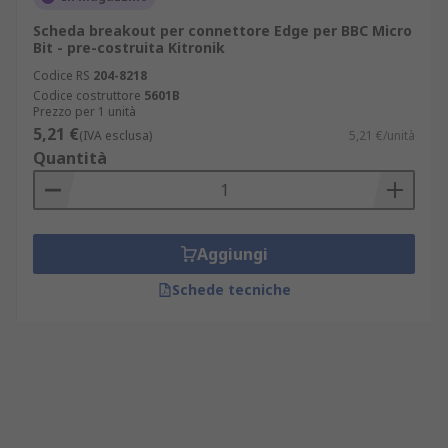
Scheda breakout per connettore Edge per BBC Micro
Bit - pre-costruita Kitronik
Codice RS
204-8218
Codice costruttore
5601B
Prezzo per 1 unità
5,21 €
(IVA esclusa)
5,21 €/unità
Quantità
Aggiungi
Schede tecniche