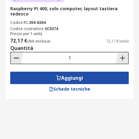
Raspberry Pi 400, solo computer, layout tastiera
tedesco
Codice RS
204-8264
Codice costruttore
SC0374
Prezzo per 1 unità
72,17 €
(IVA esclusa)
72,17 €/unità
Quantità
Aggiungi
Schede tecniche