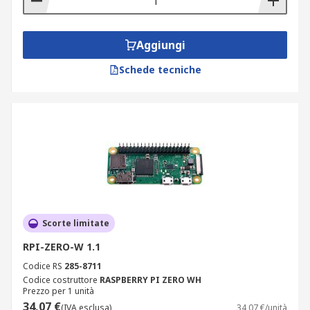
Aggiungi
Schede tecniche
Scorte limitate
RPI-ZERO-W 1.1
Codice RS
285-8711
Codice costruttore
RASPBERRY PI ZERO WH
Prezzo per 1 unità
34,07 €
(IVA esclusa)
34,07 €/unità