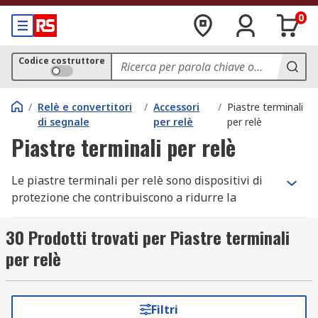
0
Codice costruttore
/
Relè e convertitori
/
Accessori
/
Piastre terminali
di segnale
per relè
per relè
Piastre terminali per relè
Le piastre terminali per relè sono dispositivi di
protezione che contribuiscono a ridurre la
probabilità di danni o il contatto accidentale con i
morsetti o con il cablaggio in un relè.
30 Prodotti trovati per Piastre terminali
per relè
Come funzionano le piastre terminali per
relè?
Filtri