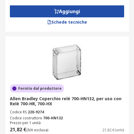
quando sono sicuri per l'uso.
Aggiungi
A cosa servono le piastre terminali per
Schede tecniche
relè?
Le piastre terminali relè sono usate per coprire i
relè utilizzati in ambienti sia interni sia esterni.
Le piastre terminali per relè possono essere
trovate in ambienti come scuole, uffici, proprietà,
ospedali e studi.
Fornito dal produttore
Allen Bradley Coperchio relè 700-HN132, per uso con
Relè 700-HR, 700-HX
Codice RS
220-9274
Codice costruttore
700-HN132
Prezzo per 1 unità
21,82 €
(IVA esclusa)
21,82 €/unità