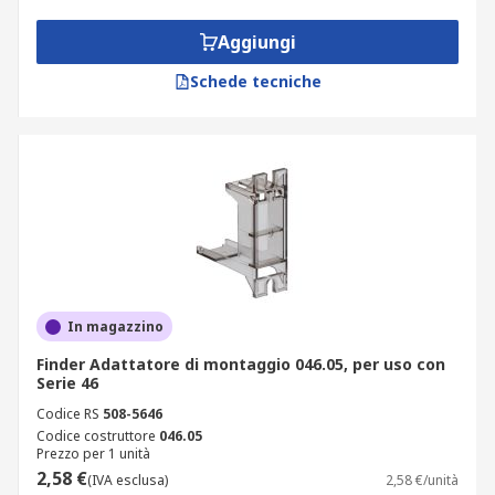
A cosa servono gli adattatori?
Aggiungi
Gli adattatori sono usati per i relè:
Schede tecniche
nei centri congressi
nei musei
nelle scuole
nelle strutture mediche
in bar e ristoranti
in ambienti di vendita al dettaglio
In magazzino
negli uffici aziendali
Finder Adattatore di montaggio 046.05, per uso con
negli aeroporti
Serie 46
nelle sale riunioni
Codice RS
508-5646
Codice costruttore
046.05
nei teatri
Prezzo per 1 unità
2,58 €
(IVA esclusa)
2,58 €/unità