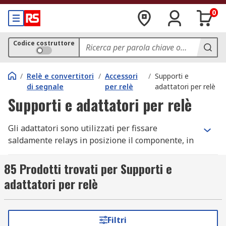
0
Codice costruttore
/
Relè e convertitori
/
Accessori
/
Supporti e
di segnale
per relè
adattatori per relè
Supporti e adattatori per relè
Gli adattatori sono utilizzati per fissare
saldamente relays in posizione il componente, in
genere all'interno di rack o armadietti. Il design è
progettato per garantire un'installazione
85 Prodotti trovati per Supporti e
resistente e durevole. Mentre alcuni adattatori
adattatori per relè
sono realizzati per l'uso con diversi tipi e modelli
di relè, altri sono realizzati su misura per essere
compatibili con particolari relè.
Filtri