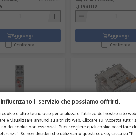
à
Quantità
Aggiungi
Aggiungi
Confronta
Confronta
 influenzano il servizio che possiamo offrirti.
gazzino
In magazzino
i cookie e altre tecnologie per analizzare l'utilizzo del nostro sito web
re e visualizzare annunci su altri siti web. Cliccare su "Accetta tutti" s
timer Lovato serie TMP,
Relè di potenza Finder serie
 0.1 s to 10 Days, 2 poli 24
bobina 230V ca 12A
'uso dei cookie non essenziali. Puoi scegliere quali cookie accettare c
c 24V ca, 240 V ca, SPDT,
eferenze". Se non desideri che utilizziamo questi cookie, clicca su "Rifi
Codice RS
154-598