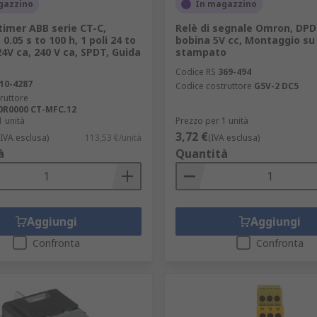
gazzino
In magazzino
timer ABB serie CT-C,
Relè di segnale Omron, DPD
 0.05 s to 100 h, 1 poli 24 to
bobina 5V cc, Montaggio su 
24V ca, 240 V ca, SPDT, Guida
stampato
Codice RS
369-494
10-4287
Codice costruttore
G5V-2 DC5
ruttore
0R0000 CT-MFC.12
1 unità
Prezzo per 1 unità
3,72 €
(IVA esclusa)
113,53 €/unità
(IVA esclusa)
à
Quantità
Aggiungi
Aggiungi
Confronta
Confronta