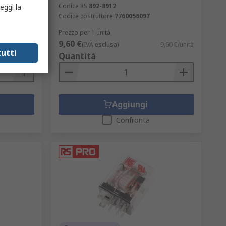
Codice RS
892-8912
eggi la
40
Codice costruttore
7760056097
Prezzo per 1 unità
9,60 €
25,34 €/unità
(IVA esclusa)
9,60 €/unità
utti
Quantità
Aggiungi
Confronta