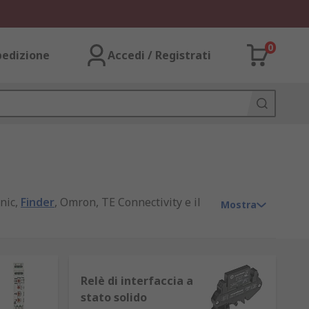
0
pedizione
Accedi / Registrati
nic,
Finder
, Omron, TE Connectivity e il
Mostra
Relè di interfaccia a
uttura, possono spegnere o amplificare
stato solido