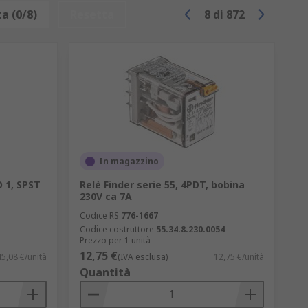
issione di segnali ad alta frequenza, come
a (0/8)
Resetta
8
di
872
i con tensioni elevate. La loro efficienza
oli ideali per applicazioni di
ccensione luci, gestione carichi elettrici
in applicazioni come sistemi di controllo
specifici.
In magazzino
uni in applicazioni di telecomunicazioni,
 1, SPST
Relè Finder serie 55, 4PDT, bobina
230V ca 7A
ronici e sistemi di controllo che
Codice RS
776-1667
Codice costruttore
55.34.8.230.0054
Prezzo per 1 unità
istiche ed elettroniche che richiedono
12,75 €
45,08 €/unità
(IVA esclusa)
12,75 €/unità
Quantità
he richiedono tensione più elevata.