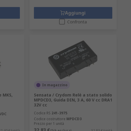
Aggiungi
Confronta
In magazzino
e MKS,
Sensata / Crydom Relè a stato solido
MPDCD3, Guida DIN, 3 A, 60 V cc DRA1
32V cc
Codice RS
241-3975
VDC
Codice costruttore
MPDCD3
Prezzo per 1 unità
32,83 €
22,40 €/unità
(IVA esclusa)
32,83 €/unità