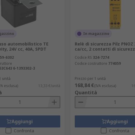
gazzino
In magazzino
uso automobilistico TE
Relè di sicurezza Pilz PNOZ
ity, 24V cc, 40A, SPDT
ca/cc, 2 contatti di sicurez
59-6302
Codice RS
324-7274
ruttore
Codice costruttore
774059
53C643 6-1393302-3
1 unità
Prezzo per 1 unità
168,84 €
VA esclusa)
13,33 €/unità
(IVA esclusa)
16
à
Quantità
Aggiungi
Aggiungi
Confronta
Confronta