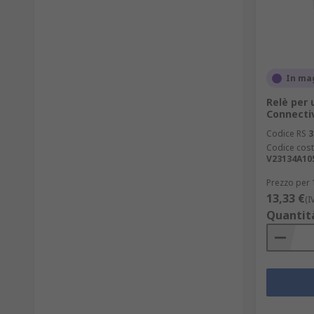
In ma
Relè per 
Connectiv
Codice RS
3
Codice cost
V23134A10
Prezzo per 
13,33 €
(I
Quantit