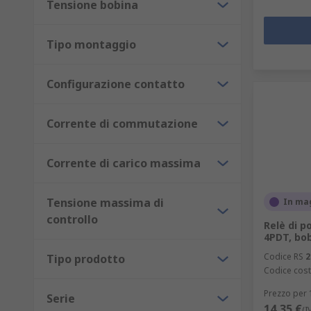
Tensione bobina
Tipo montaggio
Configurazione contatto
Corrente di commutazione
Corrente di carico massima
Tensione massima di
In ma
controllo
Relè di p
4PDT, bob
Codice RS
2
Tipo prodotto
Codice cost
Prezzo per 
Serie
14,35 €
(I