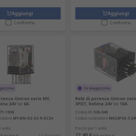
Aggiungi
Aggiungi
Confronta
Confronta
gazzino
In magazzino
otenza Omron serie MY,
Relè di potenza Omron seri
ina 24V cc 6A
3PDT, bobina 24V cc 10A
71-1938
Codice RS
536-940
ruttore
MY4IN-D2-GS-R DC24
Codice costruttore
MKS3PIN-5 24
1 unità
Prezzo per 1 unità
22,40 €
VA esclusa)
14,35 €/unità
(IVA esclusa)