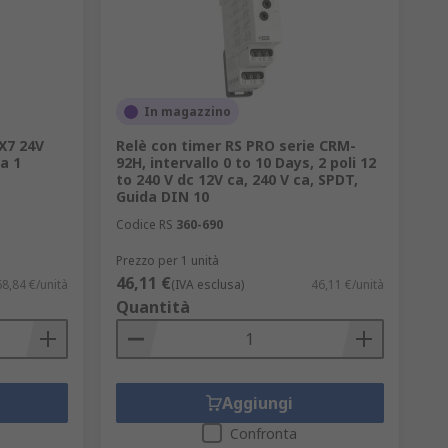
In magazzino
 X7 24V
Relè con timer RS PRO serie CRM-
za 1
92H, intervallo 0 to 10 Days, 2 poli 12
to 240 V dc 12V ca, 240 V ca, SPDT,
Guida DIN 10
Codice RS
360-690
Prezzo per 1 unità
46,11 €
8,84 €/unità
(IVA esclusa)
46,11 €/unità
Quantità
Aggiungi
Confronta