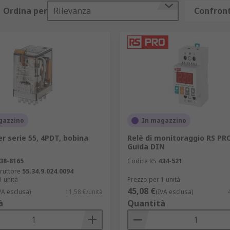
separazione dei circuiti responsabili della ricezione e trasm
Ordina per
Rilevanza
Confront
ca, nell'industria delle apparecchiature di prova e in ambient
ndard non sono sufficienti.
 controllare il movimento in incrementi prestabiliti, rendend
so.
 di circuiti elettrici. Si usano in varie applicazioni, come a
porizzare l'attivazione o disattivazione di un circuito. Utile 
icurezza, dove è necessario sincronizzare azioni in momenti 
gazzino
In magazzino
vi impulsi elettrici invece di una connessione costante. Com
er serie 55, 4PDT, bobina
Relè di monitoraggio RS PRO
Guida DIN
e di 12V. Usati in applicazioni automotive, dispositivi elett
38-8165
Codice RS
434-521
ruttore
55.34.9.024.0094
1 unità
Prezzo per 1 unità
one di 24V. Impiegati in applicazioni industriali, automobil
45,08 €
VA esclusa)
11,58 €/unità
(IVA esclusa)
à
Quantità
one di 220 volt. Sono impiegati in applicazioni elettriche c