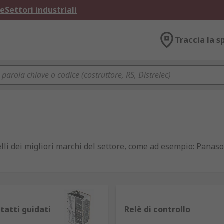
ne
Settori industriali
Traccia la s
li dei migliori marchi del settore, come ad esempio: Panaso
da una corrente relativamente piccola e, grazie alla loro str
tatti guidati
Relè di controllo