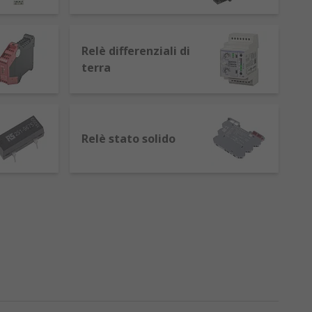
Relè differenziali di
 filo che diventa un magnete quando
terra
ettrica.
secondo.
chiusura dei contatti, determinando la
Relè stato solido
 capacità di mantenere la posizione dopo