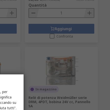
Quantità
Aggiungi
Confronta
In magazzino
, per
ignifica
 56, 4PDT,
Relè di potenza Weidmüller serie
DRM, 4PDT, bobina 24V cc, Pannello
liccando su
5A
uta tutti".