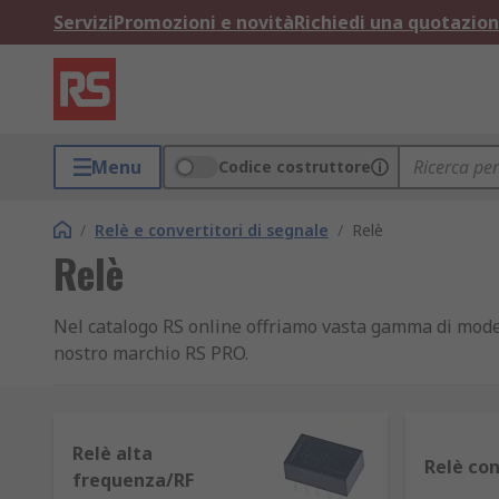
Servizi
Promozioni e novità
Richiedi una quotazio
Menu
Codice costruttore
/
Relè e convertitori di segnale
/
Relè
Relè
Nel catalogo RS online offriamo vasta gamma di model
nostro marchio RS PRO.
Cos'è un relè
Relè alta
I relè sono interruttori elettromagnetici alimentati 
Relè con
frequenza/RF
una corrente notevolmente maggiore.