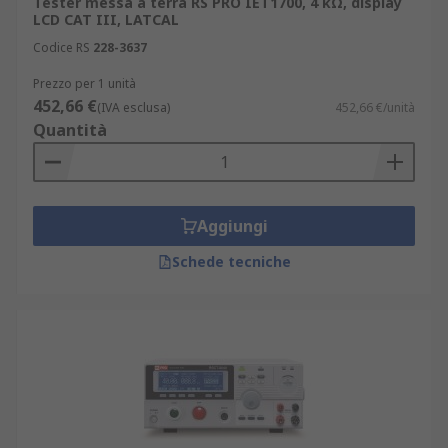
Tester messa a terra RS PRO IET1700, 4 kΩ, display
LCD CAT III, LATCAL
Codice RS
228-3637
Prezzo per 1 unità
452,66 €
(IVA esclusa)
452,66 €/unità
Quantità
Aggiungi
Schede tecniche