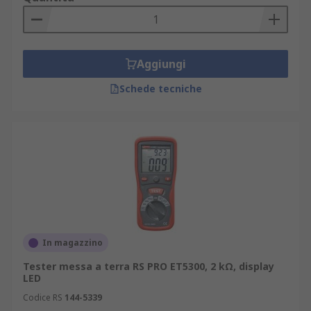
esempio Fluke, Megger, Chauvin Arnoux e il
nostro marchio RS PRO.
RS dispone inoltre di consulenti tecnici, che
Aggiungi
forniscono informazioni sul prodotto migliore ed
effettuano anche un servizio di calibrazione per i
Schede tecniche
tester di terra.
In magazzino
Tester messa a terra RS PRO ET5300, 2 kΩ, display
LED
Codice RS
144-5339