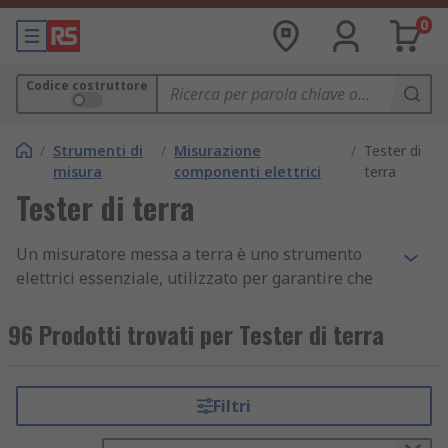
0
Codice costruttore
/
Strumenti di
/
Misurazione
/
Tester di
misura
componenti elettrici
terra
Tester di terra
Un misuratore messa a terra è uno strumento
elettrici essenziale, utilizzato per garantire che
la resistenza di messa a terra di apparecchiature
e dispositivi sia sufficiente.
96 Prodotti trovati per Tester di terra
Il misuratore di terra e di massa è di vitale
importanza per assicurare che venga stabilito un
Filtri
percorso sicuro verso la terra, in caso di caduta di
tensione o fulmine.