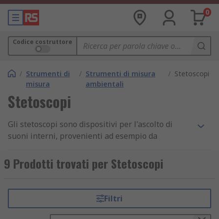
0
Codice costruttore
/
Strumenti di
/
Strumenti di misura
/
Stetoscopi
misura
ambientali
Stetoscopi
Gli stetoscopi sono dispositivi per l'ascolto di
suoni interni, provenienti ad esempio da
tubazioni o da macchinari come i motori.
9 Prodotti trovati per Stetoscopi
Uno stetoscopio si usa per migliorare la durata e
la qualità dei macchinari, ottimizzando la
sicurezza e le prestazioni della macchina stessa.
Filtri
Tipologie di stetoscopio