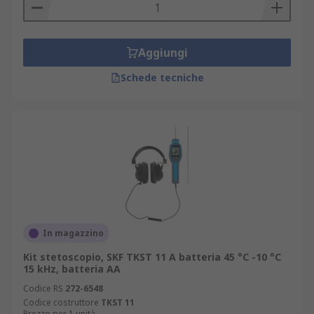
marchi, adatti ad ogni esigenza
applicazione e di prezzo.
Aggiungi
Dove vengono utilizzati gli stetoscopi?
Schede tecniche
Lo stetoscopio trova impiego frequente nel
rilevamento dei rumori e si usa anche per
contribuire alla diagnostica delle
apparecchiature o degli impianti come le
tubazioni. Alcune tipiche applicazioni dello
stetoscopio professionale sono:
Motori
In magazzino
Cambi e alternatori
Kit stetoscopio, SKF TKST 11 A batteria 45 °C -10 °C
Macchinari
15 kHz, batteria AA
Cuscinetti
Codice RS
272-6548
Codice costruttore
TKST 11
Prezzo per 1 unità