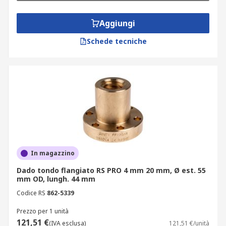
Aggiungi
Schede tecniche
In magazzino
Dado tondo flangiato RS PRO 4 mm 20 mm, Ø est. 55
mm OD, lungh. 44 mm
Codice RS
862-5339
Prezzo per 1 unità
121,51 €
(IVA esclusa)
121,51 €/unità