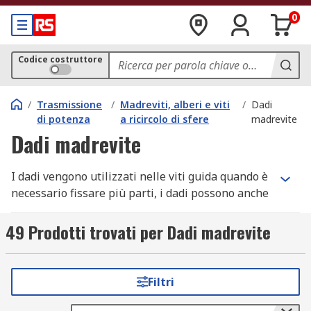
0
Codice costruttore
/
Trasmissione
/
Madreviti, alberi e viti
/
Dadi
di potenza
a ricircolo di sfere
madrevite
Dadi madrevite
I dadi vengono utilizzati nelle viti guida quando è
necessario fissare più parti, i dadi possono anche
agire come un dispositivo di fissaggio per aiutare
a mantenere la vite in posizione in modo sicuro.
49 Prodotti trovati per Dadi madrevite
Sono disponibili diversi tipi e dimensioni di dadi
per viti di piombo a seconda dello scopo per cui
Filtri
vengono utilizzati, nonché delle dimensioni e
della forma della vite. I dadi sono comunemente