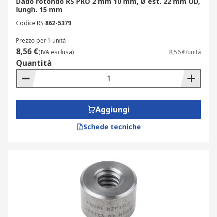
Dado rotondo RS PRO 2 mm 10 mm, Ø est. 22 mm OD,
lungh. 15 mm
Codice RS
862-5379
Prezzo per 1 unità
8,56 €
(IVA esclusa)
8,56 €/unità
Quantità
Aggiungi
Schede tecniche