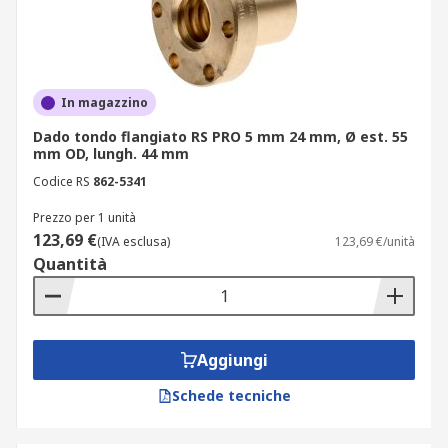
In magazzino
Dado tondo flangiato RS PRO 5 mm 24 mm, Ø est. 55
mm OD, lungh. 44 mm
Codice RS
862-5341
Prezzo per 1 unità
123,69 €
(IVA esclusa)
123,69 €/unità
Quantità
Aggiungi
Schede tecniche