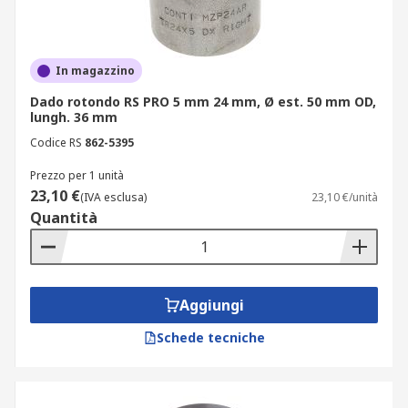
In magazzino
Dado rotondo RS PRO 5 mm 24 mm, Ø est. 50 mm OD,
lungh. 36 mm
Codice RS
862-5395
Prezzo per 1 unità
23,10 €
(IVA esclusa)
23,10 €/unità
Quantità
Aggiungi
Schede tecniche