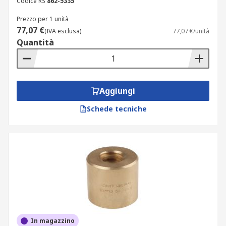
Codice RS
862-5335
Prezzo per 1 unità
77,07 €
(IVA esclusa)
77,07 €/unità
Quantità
Aggiungi
Schede tecniche
In magazzino