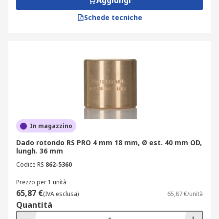
Aggiungi
Schede tecniche
In magazzino
Dado rotondo RS PRO 4 mm 18 mm, Ø est. 40 mm OD,
lungh. 36 mm
Codice RS
862-5360
Prezzo per 1 unità
65,87 €
(IVA esclusa)
65,87 €/unità
Quantità