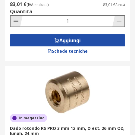
83,01 €
(IVA esclusa)
83,01 €/unità
Quantità
Aggiungi
Schede tecniche
In magazzino
Dado rotondo RS PRO 3 mm 12 mm, Ø est. 26 mm OD,
lungh. 24 mm