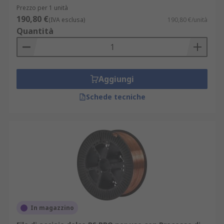
Prezzo per 1 unità
Bottiglie usa e getta per argon
- per l'uso
190,80 €
con macchine portatili per saldatura MIG
(IVA esclusa)
190,80 €/unità
Quantità
per mantenere la macchina in funzione
quando si è fuori dall'officina.
Aggiungi
Schede tecniche
In magazzino