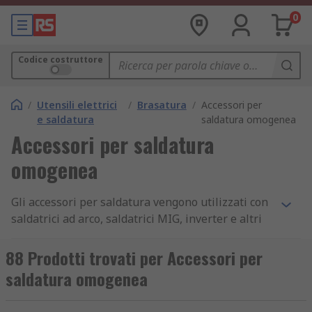
0
Codice costruttore
/
Utensili elettrici
/
Brasatura
/
Accessori per
e saldatura
saldatura omogenea
Accessori per saldatura
omogenea
Gli accessori per saldatura vengono utilizzati con
saldatrici ad arco, saldatrici MIG, inverter e altri
tipi di saldatrici per una saldatura più sicura, più
semplice ed efficiente. Gli accessori includono
88 Prodotti trovati per Accessori per
rivestimenti, protezioni e suggerimenti per unire
saldatura omogenea
i materiali, come lamiere stagnate o tubi in
acciaio pesante, fondendoli insieme in modo