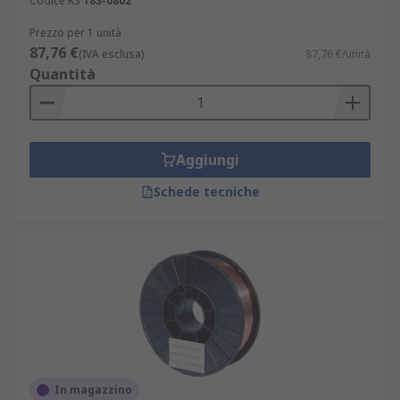
Codice RS
183-0802
Prezzo per 1 unità
87,76 €
(IVA esclusa)
87,76 €/unità
Quantità
Aggiungi
Schede tecniche
In magazzino