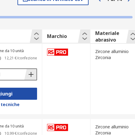
o) collegato all'utensile elettrico
Materiale
Marchio
abrasivo
ne da 10 unità
Zircone alluminio
Zirconia
)
12,21 €/confezione
rfici di gomma e sono facilmente
 e altre applicazioni di lavorazione e
iungi
 tecniche
ne da 10 unità
Zircone alluminio
Zirconia
)
10,99 €/confezione