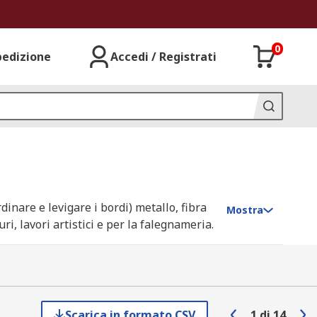
0
pedizione
Accedi / Registrati
inare e levigare i bordi) metallo, fibra
Mostra
ri, lavori artistici e per la falegnameria.
ndente di una punta rotante.
Scarica in formato CSV
1
di
14