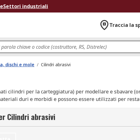
ne
Settori industriali
Traccia la s
a, dischi e mole
/
Cilindri abrasivi
 cilindri per la carteggiatura) per modellare e sbavare (ord
ateriali duri e morbidi e possono essere utilizzati per restau
a
r Cilindri abrasivi
ili elettrici rotanti, un utensile elettrico portatile compre
etta