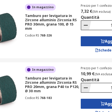
Prezzo per 1 confezio
In magazzino
7,32 €
(IVA esclusa)
Tamburo per levigatura in
Quantità
Zircone alluminio Zirconia RS
PRO 30mm, grana 100, Ø 15
mm
Codice RS
768-326
Agg
Schede
Prezzo per 1 confezio
In magazzino
10,99 €
(IVA esclusa
Tamburo per levigatura in
Quantità
Zircone alluminio Zirconia RS
PRO 20mm, grana P40 to P120,
Ø 30 mm
Codice RS
768-183
Agg