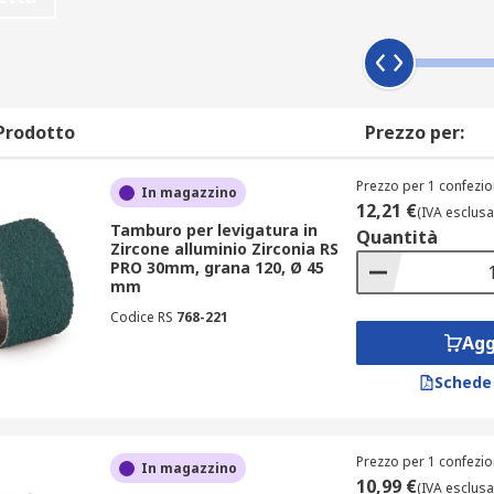
orrere sul vostro supporto o su un mandrino (albero o mandrin
 utilizzarlo.
tri abrasivi
Prodotto
Prezzo per:
 sabbia, tra cui:
Prezzo per 1 confezio
grezzo e levigare legno e fibra di vetro.
In magazzino
12,21 €
(IVA esclusa
a e lavorare l'acciaio inox.
Tamburo per levigatura in
Quantità
Zircone alluminio Zirconia RS
PRO 30mm, grana 120, Ø 45
 la ruggine dalle superfici dei metalli, per sagomare le supe
mm
ne del dado, con schede a circuito in legno, metallo, plastica
Codice RS
768-221
Agg
Schede
Prezzo per 1 confezio
In magazzino
10,99 €
(IVA esclusa