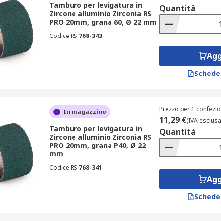
Tamburo per levigatura in
Quantità
Zircone alluminio Zirconia RS
PRO 20mm, grana 60, Ø 22 mm
Codice RS
768-343
Agg
Schede
Prezzo per 1 confezio
In magazzino
11,29 €
(IVA esclusa
Tamburo per levigatura in
Quantità
Zircone alluminio Zirconia RS
PRO 20mm, grana P40, Ø 22
mm
Codice RS
768-341
Agg
Schede