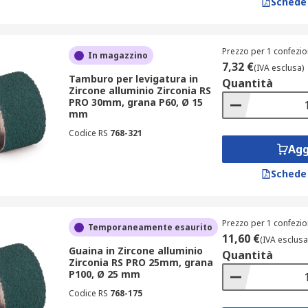
Schede
Prezzo per 1 confezio
In magazzino
7,32 €
(IVA esclusa)
Tamburo per levigatura in
Quantità
Zircone alluminio Zirconia RS
PRO 30mm, grana P60, Ø 15
mm
Codice RS
768-321
Agg
Schede
Prezzo per 1 confezio
Temporaneamente esaurito
11,60 €
(IVA esclusa
Guaina in Zircone alluminio
Quantità
Zirconia RS PRO 25mm, grana
P100, Ø 25 mm
Codice RS
768-175