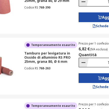
25mm, grana 80, Ø 29 mm
Codice RS
768-390
Agg
Schede
Prezzo per 1 confezio
Temporaneamente esaurito
6,82 €
(IVA esclusa)
Tamburo per levigatura in
Quantità
Ossido di alluminio RS PRO
25mm, grana 80, Ø 6 mm
Codice RS
768-263
Agg
Schede
Prezzo per 1 confezio
Temporaneamente esaurito