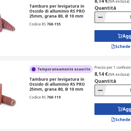
8,14 €
(IVA esclusa)
Tamburo per levigatura in
Quantità
Ossido di alluminio RS PRO
25mm, grana 80, Ø 10 mm
Codice RS
768-155
Agg
Schede
Prezzo per 1 confezio
Temporaneamente esaurito
8,14 €
(IVA esclusa)
Tamburo per levigatura in
Quantità
Ossido di alluminio RS PRO
25mm, grana 80, Ø 10 mm
Codice RS
768-119
Agg
Schede