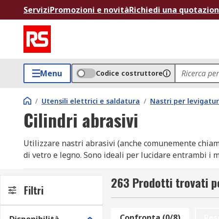
Servizi
Promozioni e novità
Richiedi una quotazio
Menu
Codice costruttore
/
Utensili elettrici e saldatura
/
Nastri per levigatur
Cilindri abrasivi
Utilizzare nastri abrasivi (anche comunemente chiamati
di vetro e legno. Sono ideali per lucidare entrambi i m
Come adattare e utilizzare una banda abrasiv
263 Prodotti trovati pe
Filtri
I nastri abrasivi sono comunemente utilizzati su utens
Confronta (0/8)
Res