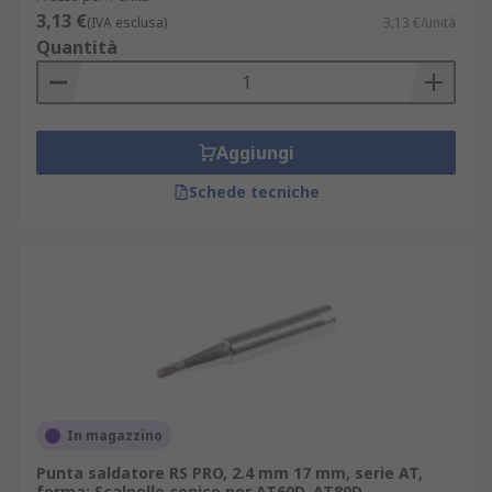
categoria dedicata alla
saldatura
, inclusi stagni,
3,13 €
(IVA esclusa)
3,13 €/unità
flussanti e accessori.
Quantità
Impieghi in contesti professionali
Le punte per stili saldanti sono ampiamente
Aggiungi
utilizzate in:
Schede tecniche
produzione elettronica SMT: per montaggio
e riparazione di componenti miniaturizzati
con tolleranze termiche strette;
manutenzione predittiva: su quadri
industriali, inverter o sistemi di
automazione dove è richiesto intervento
rapido senza danneggiare piste;
aerospazio e difesa: grazie alla tracciabilità
In magazzino
del lotto e alla conformità a norme IPC-J-
Punta saldatore RS PRO, 2.4 mm 17 mm, serie AT,
STD-001;
forma: Scalpello conico per AT60D, AT80D