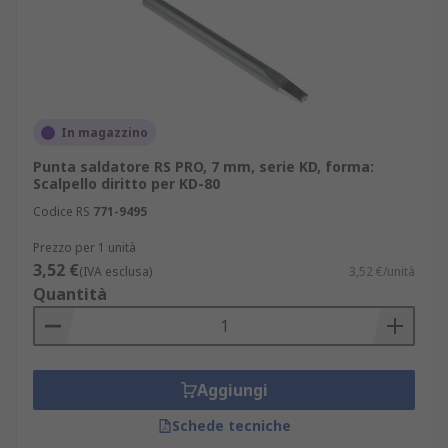
di affidabilità operativa: disponibilità immediata
di tutte le configurazioni, consegna veloce e
documentazione tecnica completa ti permettono
di pianificare interventi di manutenzione senza
tempi di attesa imprevisti.
In magazzino
Punta saldatore RS PRO, 7 mm, serie KD, forma:
Scalpello diritto per KD-80
Codice RS
771-9495
Prezzo per 1 unità
3,52 €
(IVA esclusa)
3,52 €/unità
Quantità
Aggiungi
Schede tecniche