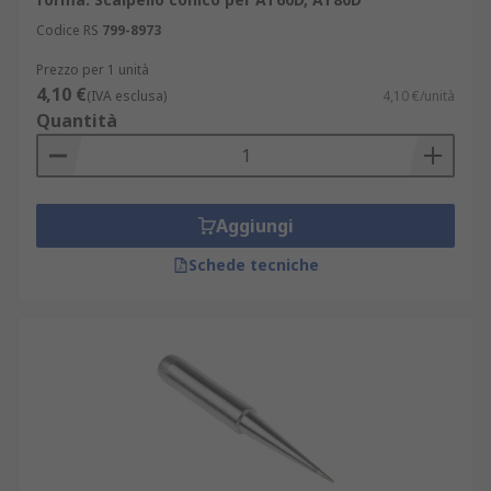
riparazione consumer: su smartphone,
Codice RS
799-8973
tablet o schede madri, dove la precisione
Prezzo per 1 unità
della punta determina il successo
4,10 €
dell'intervento.
(IVA esclusa)
4,10 €/unità
Quantità
La capacità di mantenere stabilità termica anche
dopo migliaia di cicli li rende componenti
irrinunciabili in qualsiasi piano di controllo
qualità. Per abbinare le punte agli utensili di
Aggiungi
saldatura più performanti, scopri la selezione di
Schede tecniche
stili saldanti e saldatori
adatti a ogni
applicazione industriale.
Fattori da valutare nella scelta
La selezione della punta per saldatore a stagno
corretta richiede attenzione a parametri precisi:
forma e angolo: conico per precisione,