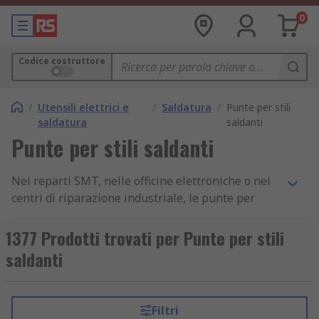
0
Codice costruttore
/
Utensili elettrici e
/
Saldatura
/
Punte per stili
saldatura
saldanti
Punte per stili saldanti
Nei reparti SMT, nelle officine elettroniche o nei
centri di riparazione industriale, le punte per
saldatore a stagno e stili saldanti rappresentano
il componente critico per garantire trasferimento
1377 Prodotti trovati per Punte per stili
termico preciso, giunti affidabili e durata
saldanti
prolungata dell'utensile. Su RS trovi una gamma
completa di punte certificate, progettate per
resistere all'ossidazione da leghe senza piombo,
Filtri
con forme coniche, a scalpello o smusse e angoli