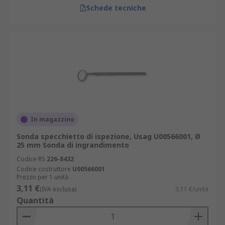
Schede tecniche
In magazzino
Sonda specchietto di ispezione, Usag U00566001, Ø
25 mm Sonda di ingrandimento
Codice RS
226-8432
Codice costruttore
U00566001
Prezzo per 1 unità
3,11 €
(IVA esclusa)
3,11 €/unità
Quantità