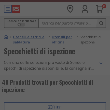
0
Codice costruttore
/
Utensili elettrici e
/
Utensili per
/
Specchietti di
saldatura
officina
ispezione
Specchietti di ispezione
Con una delle selezioni più vaste di Sonde e
specchi di ispezione disponibile, la consegna in
24/48 ore per migliaia di ricambi e accessori della
gamma Strumenti di misura, e con un impegno
48 Prodotti trovati per Specchietti di
diretto alla qualità, non c'è da meravigliarsi che
ispezione
clienti in più di 160 paesi in tutto il mondo
acquistino online da RS. I nostri clienti possono
approfittare della consegna in 24/48 ore sui
Filtri
prodotti Sonde e specchi di ispezione in pronta